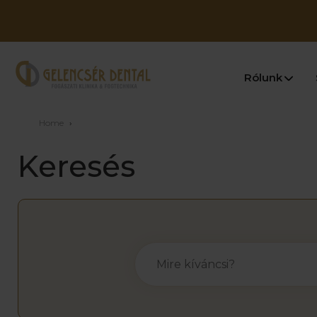
Rólunk
Home
›
Keresés