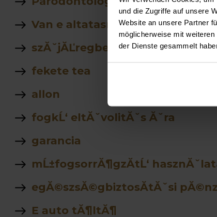
Parodontológia
und die Zugriffe auf unsere 
Van e altatasra lehetĹ‘sĂ©g
Website an unsere Partner fü
möglicherweise mit weiteren
szĂˇjĂĽregben Ă©gĹ‘ Ă©rzĂ©s
der Dienste gesammelt habe
fekete tea
allon
fogkĹ‘ eltĂˇvolitĂˇs Ăˇra
garancia
mĹ±fogsorrĂ¶gzĂ­tĹ‘ hasznĂˇlat
egĂ©szsĂ©gbiztosĂ­tĂˇsi pĂ©n
E auto tĂ¶ltĂ¶