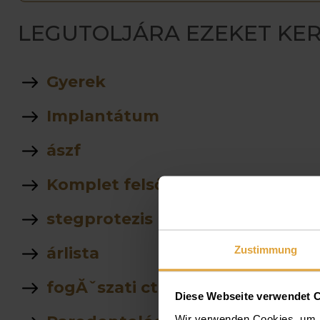
LEGUTOLJÁRA EZEKET KER
Gyerek
Implantátum
ászf
Komplet felső rögzített fogsor á
stegprotezis
Zustimmung
árlista
fogĂˇszati ct
Diese Webseite verwendet 
Wir verwenden Cookies, um I