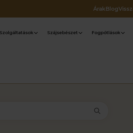
Árak
Blog
Vissz
Szolgáltatások
Szájsebészet
Fogpótlások