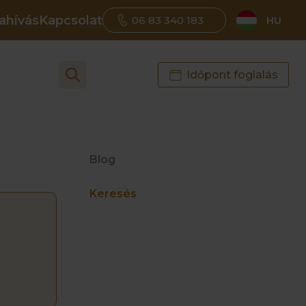
ahívás
Kapcsolat
06 83 340 183
HU
Időpont foglalás
Blog
Keresés