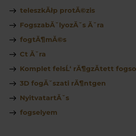
teleszkĂłp protĂ©zis
FogszabĂˇlyozĂˇs Ăˇra
fogtĂ¶mĂ©s
Ct Ăˇra
Komplet felsĹ‘ rĂ¶gzĂ­tett fogso
3D fogĂˇszati rĂ¶ntgen
NyitvatartĂˇs
fogselyem