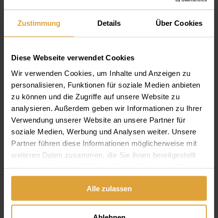
IGEN, kérek visszahívást!
Zustimmung
Details
Über Cookies
NEM, nem kérek visszahívást!
Szeretne fájl(oka)t is csatolni?
Diese Webseite verwendet Cookies
(például röntgenfelvétel vagy fotó)
Wir verwenden Cookies, um Inhalte und Anzeigen zu
IGEN
personalisieren, Funktionen für soziale Medien anbieten
NEM
zu können und die Zugriffe auf unsere Website zu
analysieren. Außerdem geben wir Informationen zu Ihrer
1. Fájl feltöltése:
Verwendung unserer Website an unsere Partner für
soziale Medien, Werbung und Analysen weiter. Unsere
Partner führen diese Informationen möglicherweise mit
weiteren Daten zusammen, die Sie ihnen bereitgestellt
2. Fájl feltöltése:
haben oder die sie im Rahmen Ihrer Nutzung der Dienste
gesammelt haben.
Alle zulassen
3. Fájl feltöltése:
Ablehnen