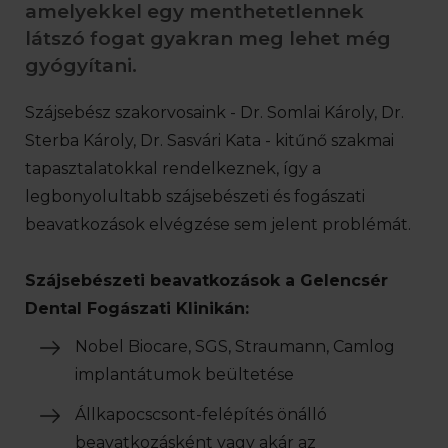
amelyekkel egy menthetetlennek
látszó fogat gyakran meg lehet még
gyógyítani.
Szájsebész szakorvosaink - Dr. Somlai Károly, Dr.
Sterba Károly, Dr. Sasvári Kata - kitűnő szakmai
tapasztalatokkal rendelkeznek, így a
legbonyolultabb szájsebészeti és fogászati
beavatkozások elvégzése sem jelent problémát.
Szájsebészeti beavatkozások a Gelencsér
Dental Fogászati Klinikán:
Nobel Biocare, SGS, Straumann, Camlog
implantátumok beültetése
Állkapocscsont-felépítés önálló
beavatkozásként vagy akár az