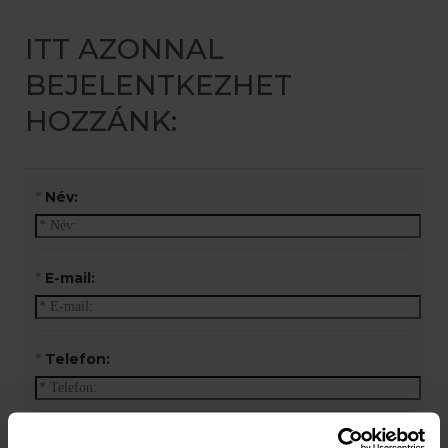
ITT AZONNAL
BEJELENTKEZHET
HOZZÁNK:
*
Név:
*
E-mail:
*
Telefon:
Visszahívást kér?