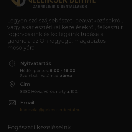
Legyen szó szájsebészeti beavatkozásokról,
vagy akár esztétikai kezelésekről, felkészült
fogorvosaink és kollégáink tudása a
garancia az Ön ragyogó, magabiztos
mosolyára.
Nyitvatartás
Hétfő - péntek:
9.00 - 16:00
Szombat - vasárnap:
zárva
Cím
8380 Hévíz, Vörösmarty u. 100.
Email
kapcsolat@gelencserdental.hu
Fogászati kezeléseink