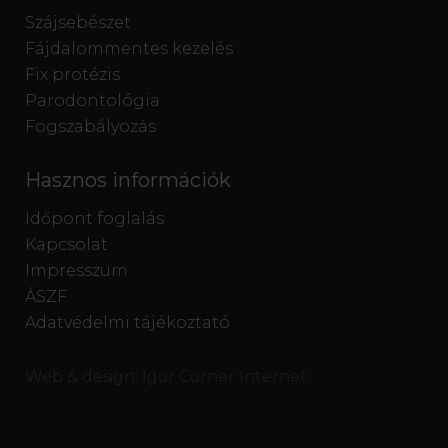
Szájsebészet
Fájdalommentes kezelés
Fix protézis
Parodontológia
Fogszabályozás
Hasznos információk
Időpont foglalás
Kapcsolat
Impresszum
ÁSZF
Adatvédelmi tájékoztató
Web & design:
Igor Corner Internet