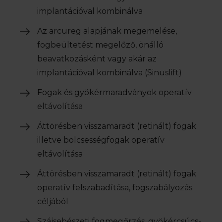
implantációval kombinálva
Az arcüreg alapjának megemelése,
fogbeültetést megelőző, önálló
beavatkozásként vagy akár az
implantációval kombinálva (Sinuslift)
Fogak és gyökérmaradványok operatív
eltávolítása
Áttörésben visszamaradt (retinált) fogak
illetve bölcsességfogak operatív
eltávolítása
Áttörésben visszamaradt (retinált) fogak
operatív felszabadítása, fogszabályozás
céljából
Szájsebészeti fogmegőrzés, gyökércsúcs-