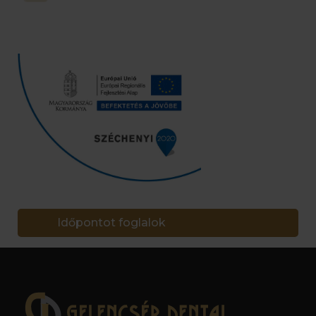
Időpontot foglalok