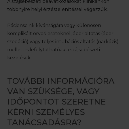
A szájsebészeti beavatkozásokat klinikánkon
többnyire helyi érzéstelenítéssel végezzük.
Pácienseink kívánságára vagy különösen
komplikált orvosi eseteknél, éber altatás (éber
szedáció) vagy teljes intubációs altatás (narkózis)
mellett is lefolytathatóak a szájsebészeti
kezelések.
TOVÁBBI INFORMÁCIÓRA
VAN SZÜKSÉGE, VAGY
IDŐPONTOT SZERETNE
KÉRNI SZEMÉLYES
TANÁCSADÁSRA?