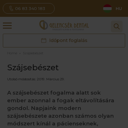
06 83 340 183
HU
Időpont foglalás
Home
›
Szájsebészet
Szájsebészet
Utolsó módosítás: 2019. Március 29.
A szájsebészet fogalma alatt sok
ember azonnal a fogak eltávolítására
gondol. Napjaink modern
szájsebészete azonban számos olyan
módszert kínál a pácienseknek,