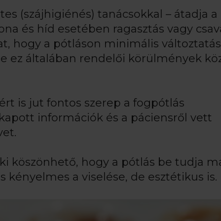
tes (szájhigiénés) tanácsokkal – átadja a
na és híd esetében ragasztás vagy csav
hat, hogy a pótláson minimális változtatá
, de ez általában rendelői körülmények kö
rt is jut fontos szerep a fogpótlás
 kapott információk és a páciensről vett
et.
i köszönhető, hogy a pótlás be tudja m
s kényelmes a viselése, de esztétikus is.