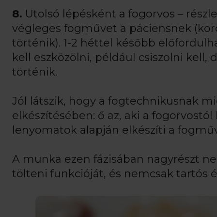
8.
Utolsó lépésként a fogorvos – részle
végleges fogművet a páciensnek (koro
történik). 1-2 héttel később előfordul
kell eszközölni, például csiszolni kell
történik.
Jól látszik, hogy a fogtechnikusnak mié
elkészítésében: ő az, aki a fogorvostól
lenyomatok alapján elkészíti a fogműv
A munka ezen fázisában nagyrészt nek
tölteni funkcióját, és nemcsak tartós é