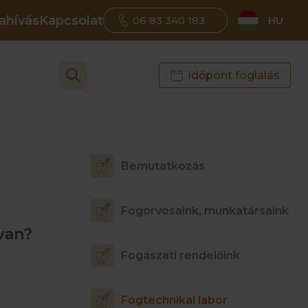
ahívás
Kapcsolat
06 83 340 183
HU
Időpont foglalás
Bemutatkozás
Fogorvosaink, munkatársaink
van?
Fogászati rendelőink
Fogtechnikai labor