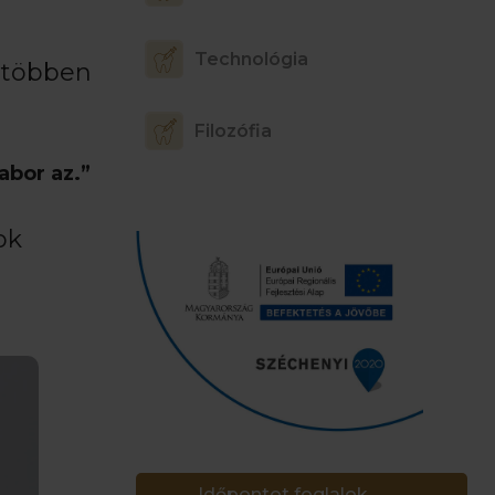
Technológia
egtöbben
Filozófia
abor az.”
ok
Időpontot foglalok