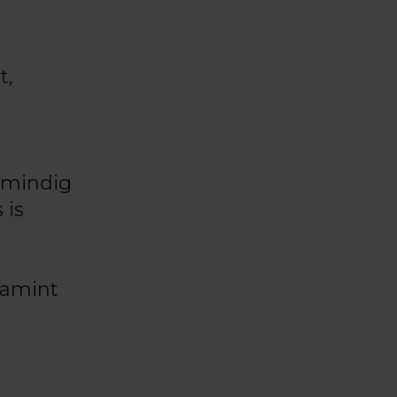
t,
s mindig
 is
lamint