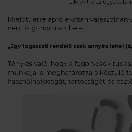
„Jelent-e ez egyáltalá
Mielőtt erre aprólékosan válaszolnánk
nem is gondolnak bele:
„Egy fogászati rendelő csak annyira lehet j
Tény és való, hogy a fogorvosok tudás
munkája is meghatározza a készülő f
használhatóságát, tartósságát és eszt