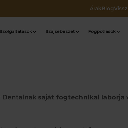
Árak
Blog
Vissz
Szolgáltatások
Szájsebészet
Fogpótlások
ér Dentalnak
saját fogtechnikai laborja