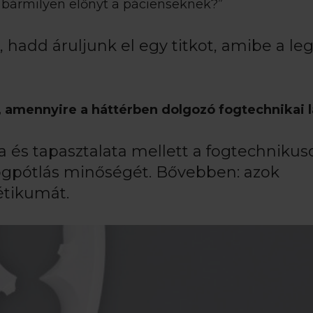
n bármilyen előnyt a pácienseknek?”
, hadd áruljunk el egy titkot, amibe a l
ó, amennyire a háttérben dolgozó fogtechnikai l
a és tapasztalata mellett a fogtechnikus
ogpótlás minőségét. Bővebben: azok
étikumát.