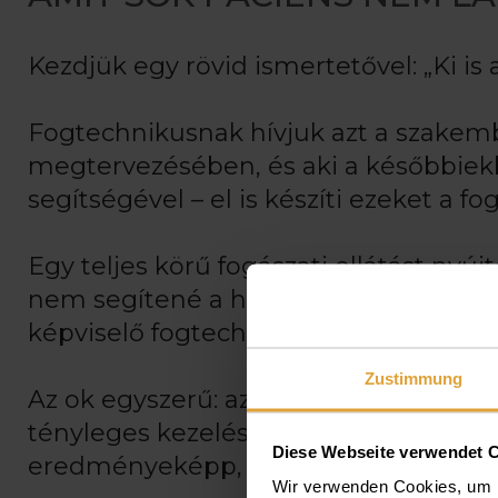
Kezdjük egy rövid ismertetővel: „Ki is
Fogtechnikusnak hívjuk azt a szakembe
megtervezésében, és aki a későbbiekb
segítségével – el is készíti ezeket a fo
Egy teljes körű fogászati ellátást ny
nem segítené a háttérből egy jól felsz
képviselő fogtechnikai labor.
Zustimmung
Az ok egyszerű: az indirekt módon ké
tényleges kezelésével egy időben, 
Diese Webseite verwendet 
eredményeképp, a fogtechnikai laborb
Wir verwenden Cookies, um I