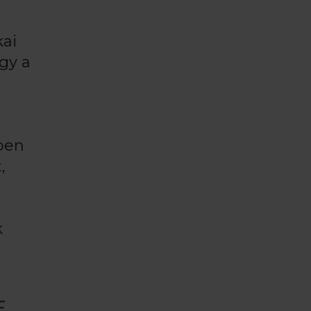
kai
agy a
rben
,
k
E