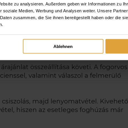
Website zu analysieren. Außerdem geben wir Informationen zu I
r soziale Medien, Werbung und Analysen weiter. Unsere Partner
ogsor esetében...
 Daten zusammen, die Sie ihnen bereitgestellt haben oder die s
:
n.
is vizsgálattal és képalkotó eljárás
Ablehnen
T) segítségével.
árajánlat összeállítása követi. A fogorvos
ienssel, valamint válaszol a felmerülő
 csiszolás, majd lenyomatvétel. Kivehető
tel, hiszen az esetleges foghúzás már
.