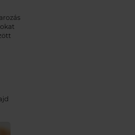
arozás
sokat
zött
ajd