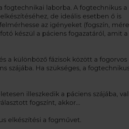
a fogtechnikai laborba. A fogtechnikus a
elkészítéséhez, de ideális esetben ő is
 felmérhesse az igényeket (fogszín, mére
otó készül a páciens fogazatáról, amit a
 és a különböző fázisok között a fogorvo
ns szájába. Ha szükséges, a fogtechnikus
etesen illeszkedik a páciens szájába, va
álasztott fogszínt, akkor…
kus elkészítési a fogművet.