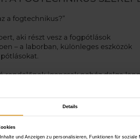
 az a fogtechnikus?”
rt, aki részt vesz a fogpótlások
en – a laborban, különleges eszközök
gpótlásokat.
újtó rendelőnek igencsak nehéz dolga len
erelt, kifogástalan szakmai színvonalat
Details
szülő pótlások nem egy ülésben, a pácie
hanem hosszabb munkafolyamat
Cookies
an készülnek el.
nhalte und Anzeigen zu personalisieren, Funktionen für soziale