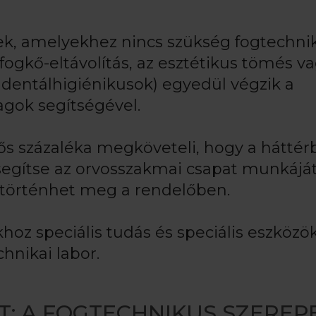
k, amelyekhez nincs szükség fogtechni
a fogkő-eltávolítás, az esztétikus tömés v
 dentálhigiénikusok) egyedül végzik a
gok segítségével.
tős százaléka megköveteli, hogy a hátté
segítse az orvosszakmai csapat munkáját
 történhet meg a rendelőben.
hoz speciális tudás és speciális eszközö
chnikai labor.
T: A FOGTECHNIKUS SZEREP