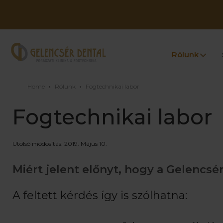
Rólunk
Home
›
Rólunk
›
Fogtechnikai labor
Fogtechnikai labor
Utolsó módosítás: 2019. Május 10.
Miért jelent előnyt, hogy a Gelencs
A feltett kérdés így is szólhatna: