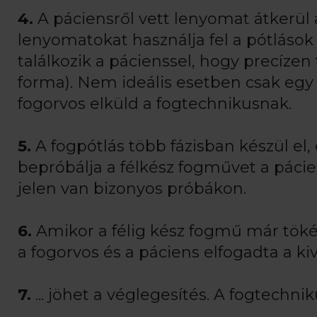
4.
A páciensről vett lenyomat átkerül 
lenyomatokat használja fel a pótlások 
találkozik a pácienssel, hogy precízen
forma). Nem ideális esetben csak egy f
fogorvos elküld a fogtechnikusnak.
5.
A fogpótlás több fázisban készül el,
bepróbálja a félkész fogművet a pácie
jelen van bizonyos próbákon.
6.
Amikor a félig kész fogmű már tökél
a fogorvos és a páciens elfogadta a kiv
7.
... jöhet a véglegesítés. A fogtechni