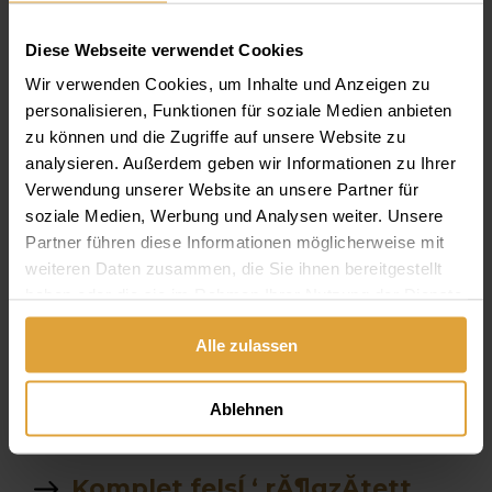
mĹ±fogsorrĂ¶gzĂ­tĹ‘
hasznĂˇlata
Diese Webseite verwendet Cookies
garancia
Wir verwenden Cookies, um Inhalte und Anzeigen zu
personalisieren, Funktionen für soziale Medien anbieten
allon
zu können und die Zugriffe auf unsere Website zu
analysieren. Außerdem geben wir Informationen zu Ihrer
szĂˇjĂĽregben Ă©gĹ‘
Verwendung unserer Website an unsere Partner für
soziale Medien, Werbung und Analysen weiter. Unsere
Ă©rzĂ©s
Partner führen diese Informationen möglicherweise mit
weiteren Daten zusammen, die Sie ihnen bereitgestellt
fekete tea
haben oder die sie im Rahmen Ihrer Nutzung der Dienste
gesammelt haben.
fogkĹ‘ eltĂˇvolitĂˇs Ăˇra
Alle zulassen
fogselyem
Ablehnen
GyĂ¶kĂ©rkezelĂ©s Ăˇra
Komplet felsĹ‘ rĂ¶gzĂ­tett