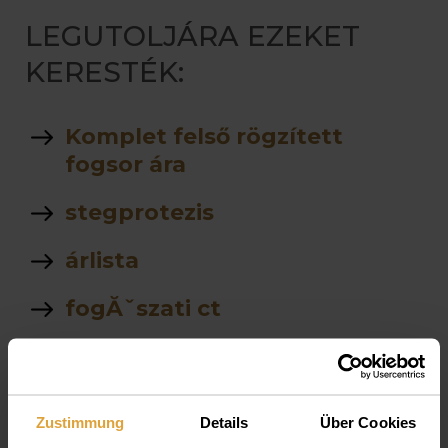
LEGUTOLJÁRA EZEKET
KERESTÉK:
Komplet felső rögzített
fogsor ára
stegprotezis
árlista
fogĂˇszati ct
Parodontológia
Van e altatasra lehetĹ‘sĂ©g
Zustimmung
Details
Über Cookies