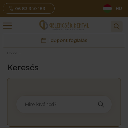
06 83 340 183
HU
Időpont foglalás
Home
›
Keresés