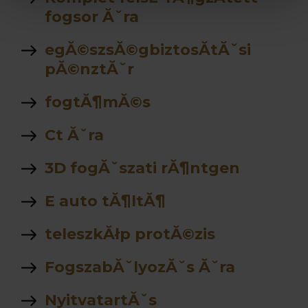
fogsor Ăˇra
egĂ©szsĂ©gbiztosĂ­tĂˇsi
pĂ©nztĂˇr
fogtĂ¶mĂ©s
Ct Ăˇra
3D fogĂˇszati rĂ¶ntgen
E auto tĂ¶ltĂ¶
teleszkĂłp protĂ©zis
FogszabĂˇlyozĂˇs Ăˇra
NyitvatartĂˇs