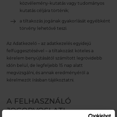
közvélemény-kutatás vagy tudományos
kutatás céljára történik;
a tiltakozás jogának gyakorlását egyébként
törvény lehetővé teszi.
Az Adatkezelő – az adatkezelés egyidejű
felfüggesztésével – a tiltakozást köteles a
kérelem benyújtásától számított legrövidebb
időn belül, de legfeljebb 15 nap alatt
megvizsgálni, és annak eredményéről a
kérelmezőt írásban tájékoztatni.
A FELHASZNÁLÓ
JOGORVOSLATI