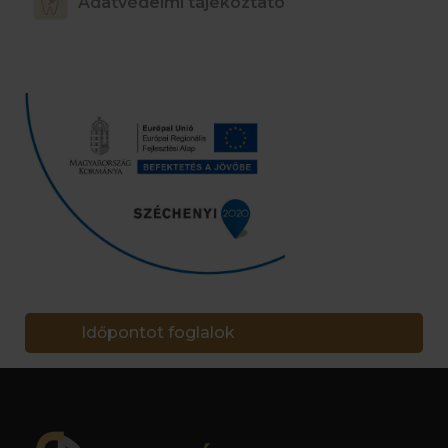
Adatvédelmi tájékoztató
Időpontot foglalok