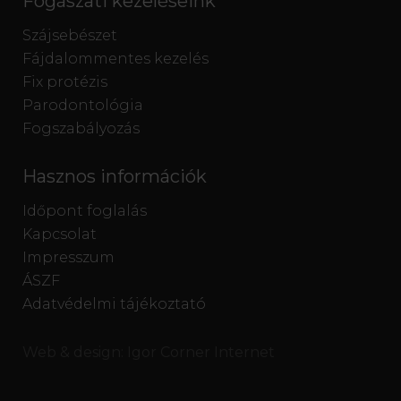
Fogászati kezeléseink
Szájsebészet
Fájdalommentes kezelés
Fix protézis
Parodontológia
Fogszabályozás
Hasznos információk
Időpont foglalás
Kapcsolat
Impresszum
ÁSZF
Adatvédelmi tájékoztató
Web & design:
Igor Corner Internet