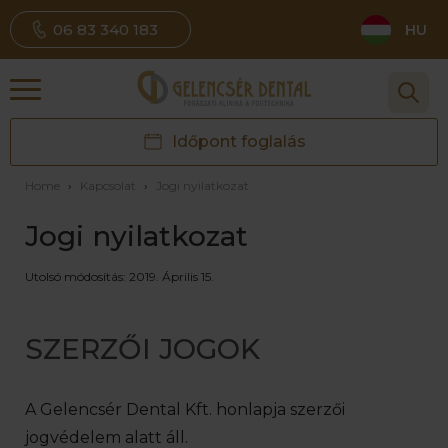
06 83 340 183
HU
Időpont foglalás
Home
›
Kapcsolat
›
Jogi nyilatkozat
Jogi nyilatkozat
Utolsó módosítás: 2019. Április 15.
SZERZŐI JOGOK
A Gelencsér Dental Kft. honlapja szerzői
jogvédelem alatt áll.