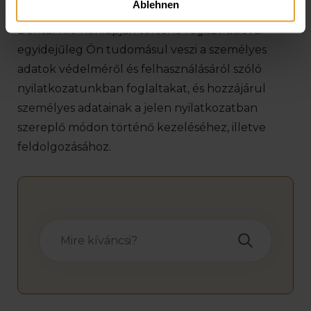
Ablehnen
Felhívjuk szíves figyelmét, hogy a Gelencsér
Dental Kft. honlapján történő regisztrációval
egyidejűleg Ön tudomásul veszi a személyes
adatok védelméről és felhasználásáról szóló
nyilatkozatunkban foglaltakat, és hozzájárul
személyes adatainak a jelen nyilatkozatban
szereplő módon történő kezeléséhez, illetve
feldolgozásához.