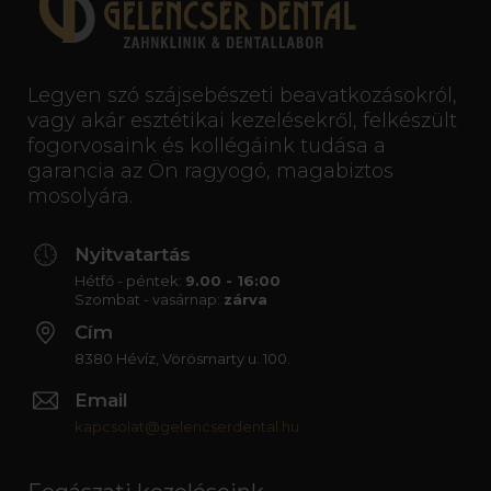
Legyen szó szájsebészeti beavatkozásokról,
vagy akár esztétikai kezelésekről, felkészült
fogorvosaink és kollégáink tudása a
garancia az Ön ragyogó, magabiztos
mosolyára.
Nyitvatartás
Hétfő - péntek:
9.00 - 16:00
Szombat - vasárnap:
zárva
Cím
8380 Hévíz, Vörösmarty u. 100.
Email
kapcsolat@gelencserdental.hu