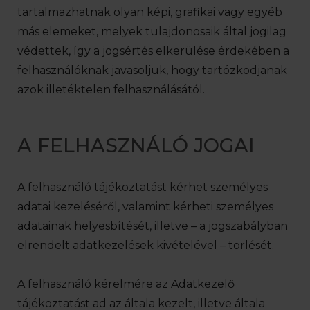
tartalmazhatnak olyan képi, grafikai vagy egyéb
más elemeket, melyek tulajdonosaik által jogilag
védettek, így a jogsértés elkerülése érdekében a
felhasználóknak javasoljuk, hogy tartózkodjanak
azok illetéktelen felhasználásától.
A FELHASZNÁLÓ JOGAI
A felhasználó tájékoztatást kérhet személyes
adatai kezeléséről, valamint kérheti személyes
adatainak helyesbítését, illetve – a jogszabályban
elrendelt adatkezelések kivételével – törlését.
A felhasználó kérelmére az Adatkezelő
tájékoztatást ad az általa kezelt, illetve általa