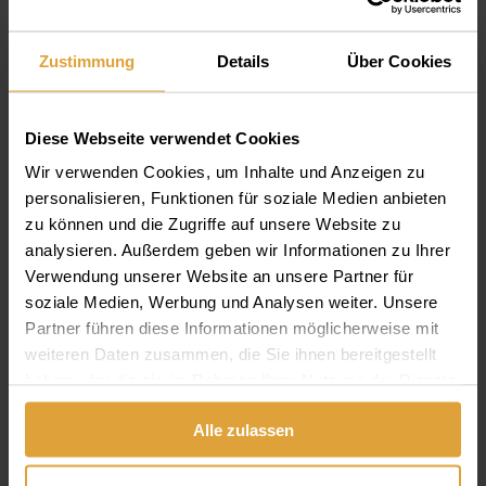
LEHETŐSÉGEI
Zustimmung
Details
Über Cookies
A felhasználó jogainak megsértése esetén az
Adatkezelő ellen bírósághoz fordulhat.
Diese Webseite verwendet Cookies
Amennyiben a felhasználó az Adatkezelőnek a
Wir verwenden Cookies, um Inhalte und Anzeigen zu
personalisieren, Funktionen für soziale Medien anbieten
felhasználó tiltakozásával kapcsolatos döntésével
zu können und die Zugriffe auf unsere Website zu
nem ért egyet, az ellen – annak közlésétől
analysieren. Außerdem geben wir Informationen zu Ihrer
számított 30 napon belül a felhasználó
Verwendung unserer Website an unsere Partner für
ugyancsak bírósághoz fordulhat.
soziale Medien, Werbung und Analysen weiter. Unsere
Partner führen diese Informationen möglicherweise mit
Az Adatkezelő a felhasználó adatainak jogellenes
weiteren Daten zusammen, die Sie ihnen bereitgestellt
haben oder die sie im Rahmen Ihrer Nutzung der Dienste
kezelésével vagy a technikai adatvédelem
gesammelt haben.
követelményeinek megszegésével másnak
Alle zulassen
okozott kárt köteles megtéríteni.