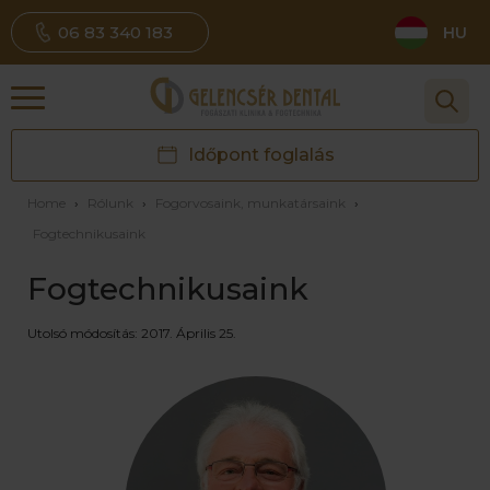
06 83 340 183
HU
Időpont foglalás
Home
›
Rólunk
›
Fogorvosaink, munkatársaink
›
Fogtechnikusaink
Fogtechnikusaink
Utolsó módosítás: 2017. Április 25.