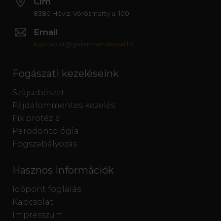
Cím
8380 Hévíz, Vörösmarty u. 100.
Email
kapcsolat@gelencserdental.hu
Fogászati kezeléseink
Szájsebészet
Fájdalommentes kezelés
Fix protézis
Parodontológia
Fogszabályozás
Hasznos információk
Időpont foglalás
Kapcsolat
Impresszum