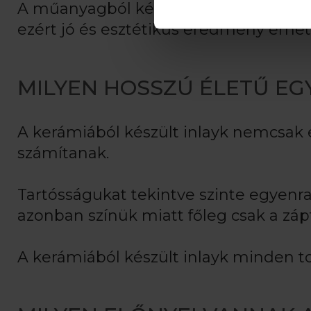
A műanyagból készült inlay rendkívül 
ezért jó és esztétikus eredmény érhető
MILYEN HOSSZÚ ÉLETŰ EG
A kerámiából készült inlayk nemcsak 
számítanak.
Tartósságukat tekintve szinte egyenra
azonban színük miatt főleg csak a zá
A kerámiából készült inlayk minden to