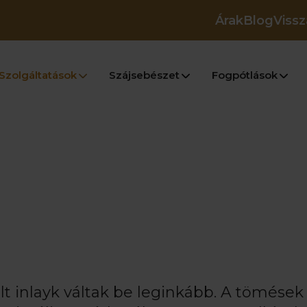
Árak
Blog
Vissz
Szolgáltatások
Szájsebészet
Fogpótlások
t inlayk váltak be leginkább. A tömések 