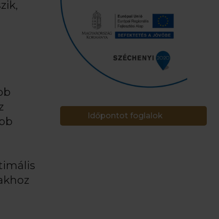
zik,
bb
z
Időpontot foglalok
obb
timális
gakhoz