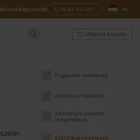
ahívás
Kapcsolat
06 83 340 183
HU
Időpont foglalás
Fogászati kezelések
Altatásos fogászat
Személyre szabott
megoldások
szélei
Esztétikai kezelések