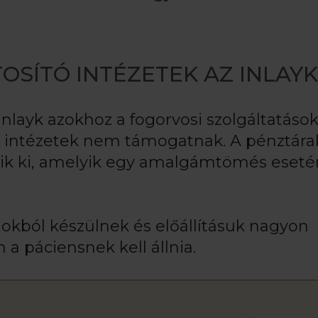
OSÍTÓ INTÉZETEK AZ INLAY
inlayk azokhoz a fogorvosi szolgáltatáso
ó intézetek nem támogatnak. A pénztára
etik ki, amelyik egy amalgámtömés eseté
gokból készülnek és előállításuk nagyon
 a páciensnek kell állnia.