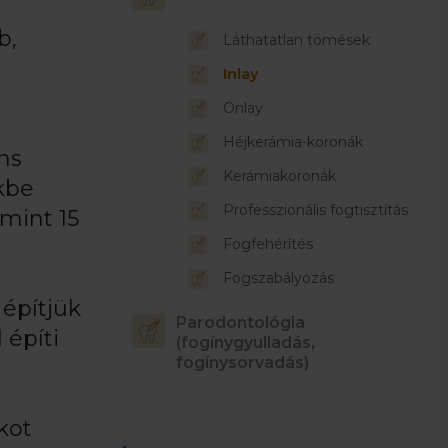
b,
Láthatatlan tömések
Inlay
Onlay
Héjkerámia-koronák
ns
Kerámiakoronák
kbe
Professzionális fogtisztítás
mint 15
Fogfehérítés
Fogszabályozás
 építjük
Parodontológia
 építi
(fogínygyulladás,
fogínysorvadás)
kot