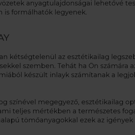
vözetek anyagtulajdonságai lehetővé tes
 is formálhatók legyenek.
AY
an kétségtelenül az esztétikailag legsze
ésekkel szemben. Tehát ha Ön számára a
ámiából készült inlayk számítanak a legj
og színével megegyező, esztétikailag op
 ami teljes mértékben a természetes fo
ánalapú tömőanyagokkal ezek az igények