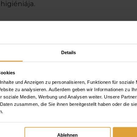
higiéniája.
ÓL KÉSZÜLT INLAY)
borban készített műanyagtömés számít
Details
Cookies
n, melyeket közvetlenül a páciens szájá
nhalte und Anzeigen zu personalisieren, Funktionen für soziale
layk esetében jobban ki lehet egyenlíteni
Website zu analysieren. Außerdem geben wir Informationen zu I
zsugorodást.
r soziale Medien, Werbung und Analysen weiter. Unsere Partner
 Daten zusammen, die Sie ihnen bereitgestellt haben oder die s
n.
nyítés által a műanyag eléri a szükség
 által kifejtett nyomásnak.
Ablehnen