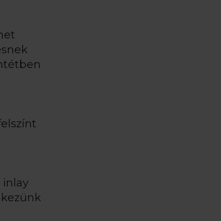
het
ésnek
ntétben
elszínt
 inlay
elkezünk