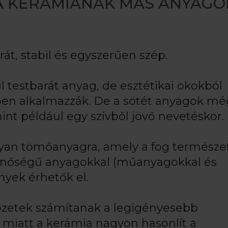
 A KERÁMIÁNAK MÁS ANYAGO
át, stabil és egyszerűen szép.
l testbarát anyag, de esztétikai okokból
ében alkalmazzák. De a sötét anyagok m
int például egy szívből jövő nevetéskor.
lyan tömőanyagra, amely a fog természe
minőségű anyagokkal (műanyagokkal és
yek érhetők el.
özetek számítanak a legigényesebb
 miatt a kerámia nagyon hasonlít a