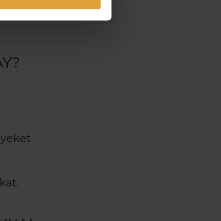
ez,
AY?
lyeket
kat.