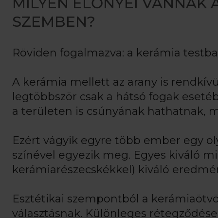
MILYEN ELŐNYEI VANNAK
SZEMBEN?
Röviden fogalmazva: a kerámia testbar
A kerámia mellett az arany is rendkívü
legtöbbször csak a hátsó fogak eset
a területen is csúnyának hathatnak, m
Ezért vágyik egyre több ember egy o
színével egyezik meg. Egyes kiváló 
kerámiarészecskékkel) kiváló eredmén
Esztétikai szempontból a kerámiaötv
választásnak. Különleges rétegződése