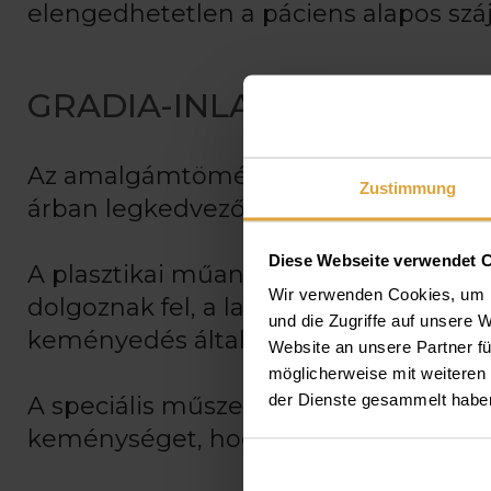
elengedhetetlen a páciens alapos száj
GRADIA-INLAY (MŰANYAGB
Az amalgámtömésekkel szemben a la
Zustimmung
árban legkedvezőbb alternatívának.
Diese Webseite verwendet 
A plasztikai műanyagokkal ellentétbe
Wir verwenden Cookies, um I
dolgoznak fel, a laborban készített in
und die Zugriffe auf unsere 
keményedés által bekövetkező anyag
Website an unsere Partner fü
möglicherweise mit weiteren
der Dienste gesammelt habe
A speciális műszerekben történő kemé
keménységet, hogy ellenálljon a rágás