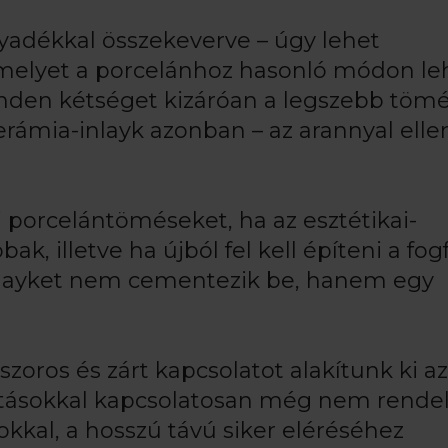
lyadékkal összekeverve – úgy lehet
melyet a porcelánhoz hasonló módon le
minden kétséget kizáróan a legszebb töm
ámia-inlayk azonban – az arannyal elle
 porcelántöméseket, ha az esztétikai-
, illetve ha újból fel kell építeni a fogf
 inlayket nem cementezik be, hanem egy
zoros és zárt kapcsolatot alakítunk ki az
asztásokkal kapcsolatosan még nem rend
okkal, a hosszú távú siker eléréséhez