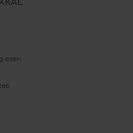
KKAL
ég ezen
tes