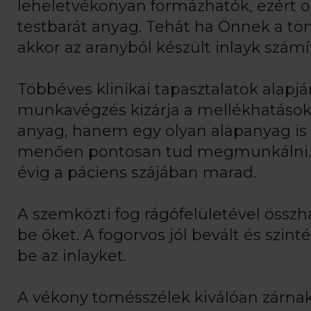
leheletvékonyan formázhatók, ezért o
testbarát anyag. Tehát ha Önnek a tö
akkor az aranyból készült inlayk szá
Többéves klinikai tapasztalatok alapj
munkavégzés kizárja a mellékhatásoka
anyag, hanem egy olyan alapanyag is
menően pontosan tud megmunkálni. Sz
évig a páciens szájában marad.
A szemközti fog rágófelületével összha
be őket. A fogorvos jól bevált és szin
be az inlayket.
A vékony tömésszélek kiválóan zárna