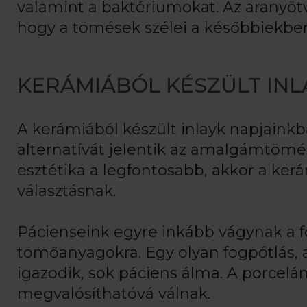
valamint a baktériumokat. Az aranyöt
hogy a tömések szélei a későbbiekben
KERÁMIÁBÓL KÉSZÜLT INL
A kerámiából készült inlayk napjainkb
alternatívát jelentik az amalgámtöm
esztétika a legfontosabb, akkor a ker
választásnak.
Pácienseink egyre inkább vágynak a f
tömőanyagokra. Egy olyan fogpótlás,
igazodik, sok páciens álma. A porcel
megvalósíthatóvá válnak.