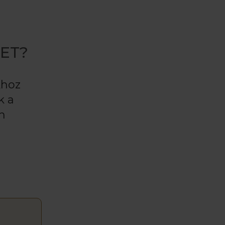
KET?
khoz
k a
n