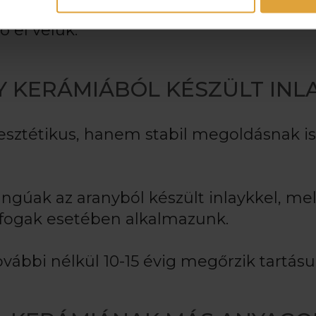
jól igazíthatók a fog természetes színéh
 el velük.
Y KERÁMIÁBÓL KÉSZÜLT INL
esztétikus, hanem stabil megoldásnak is
ngúak az aranyból készült inlaykkel, me
pfogak esetében alkalmazunk.
vábbi nélkül 10-15 évig megőrzik tartásu