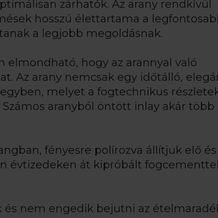
ptimálisan zárhatók. Az arany rendkívül
mések hosszú élettartama a legfontosab
mítanak a legjobb megoldásnak.
án elmondható, hogy az arannyal való
t. Az arany nemcsak egy időtálló, elegá
 egyben, melyet a fogtechnikus részlete
ámos aranyból öntött inlay akár több 
ngban, fényesre polírozva állítjuk elő és
tén évtizedeken át kipróbált fogcementtel
k és nem engedik bejutni az ételmaradé