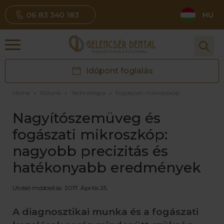
06 83 340 183
HU
Időpont foglalás
Home
›
Rólunk
›
Technológia
›
Fogászati mikroszkóp
Nagyítószemüveg és
fogászati mikroszkóp:
nagyobb precizitás és
hatékonyabb eredmények
Utolsó módosítás: 2017. Április 25.
A diagnosztikai munka és a fogászati