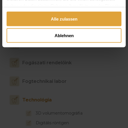
haben oder die sie im Rahmen Ihrer Nutzung der Dienste
gesammelt haben.
Alle zulassen
Bemutatkozás
Ablehnen
Fogorvosaink, munkatársaink
Fogászati rendelőink
Fogtechnikai labor
Technológia
3D volumentomográfia
Digitális röntgen