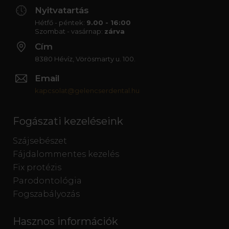
Nyitvatartás
Hétfő - péntek:
9.00 - 16:00
Szombat - vasárnap:
zárva
Cím
8380 Hévíz, Vörösmarty u. 100.
Email
kapcsolat@gelencserdental.hu
Fogászati kezeléseink
Szájsebészet
Fájdalommentes kezelés
Fix protézis
Parodontológia
Fogszabályozás
Hasznos információk