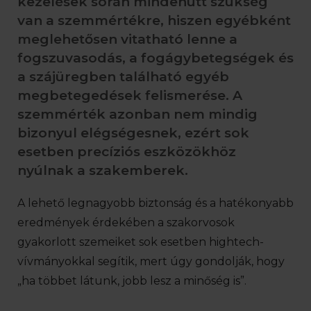
kezelések során mindenütt szükség
van a szemmértékre, hiszen egyébként
meglehetősen vitatható lenne a
fogszuvasodás, a fogágybetegségek és
a szájüregben található egyéb
megbetegedések felismerése. A
szemmérték azonban nem mindig
bizonyul elégségesnek, ezért sok
esetben precíziós eszközökhöz
nyúlnak a szakemberek.
A lehető legnagyobb biztonság és a hatékonyabb
eredmények érdekében a szakorvosok
gyakorlott szemeiket sok esetben hightech-
vívmányokkal segítik, mert úgy gondolják, hogy
„ha többet látunk, jobb lesz a minőség is”.