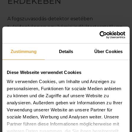
ÉRDEKÉBEN
A fogszuvasodás-detektor esetében
tulajdonképpen egy kémiai indikátortesztről van
szó, amivel a rejtett fogszuvasodást is láthatjuk,
annak érdekében, hogy idejében le tudjuk
Zustimmung
Details
Über Cookies
küzdeni ezt a problémát.
Diese Webseite verwendet Cookies
Wir verwenden Cookies, um Inhalte und Anzeigen zu
personalisieren, Funktionen für soziale Medien anbieten
zu können und die Zugriffe auf unsere Website zu
analysieren. Außerdem geben wir Informationen zu Ihrer
Verwendung unserer Website an unsere Partner für
soziale Medien, Werbung und Analysen weiter. Unsere
Partner führen diese Informationen möglicherweise mit
Utolsó módosítás:
2017. Április 25.
weiteren Daten zusammen, die Sie ihnen bereitgestellt