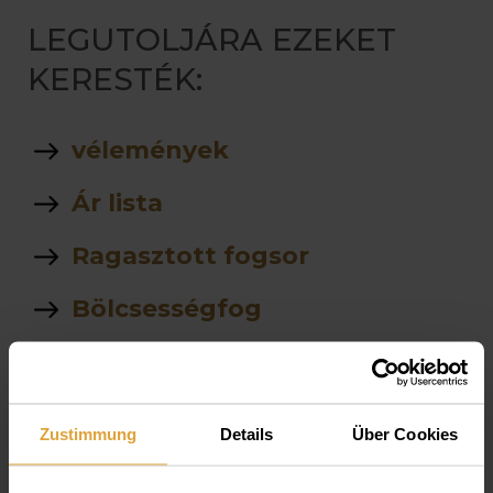
LEGUTOLJÁRA EZEKET
KERESTÉK:
vélemények
Ár lista
Ragasztott fogsor
Bölcsességfog
antitest
Direkt hej
Zustimmung
Details
Über Cookies
Fehérítés