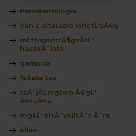
Parodontológia
Van e altatasra lehetĹ‘sĂ©g
mĹ±fogsorrĂ¶gzĂ­tĹ‘
hasznĂˇlata
garancia
fekete tea
szĂˇjĂĽregben Ă©gĹ‘
Ă©rzĂ©s
fogkĹ‘ eltĂˇvolitĂˇs Ăˇra
allon