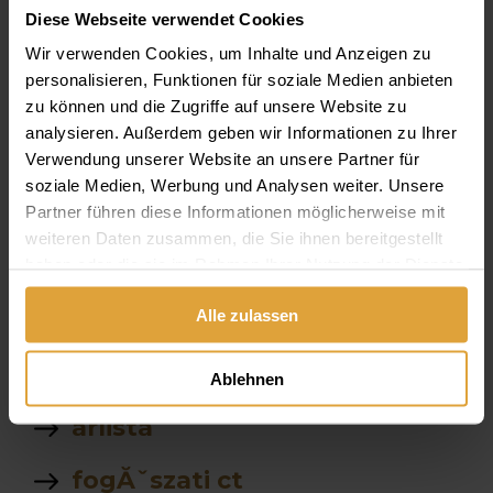
Diese Webseite verwendet Cookies
árak
Wir verwenden Cookies, um Inhalte und Anzeigen zu
Dr Sterba Károly
personalisieren, Funktionen für soziale Medien anbieten
zu können und die Zugriffe auf unsere Website zu
Implantátum
analysieren. Außerdem geben wir Informationen zu Ihrer
Verwendung unserer Website an unsere Partner für
Gyerek
soziale Medien, Werbung und Analysen weiter. Unsere
Partner führen diese Informationen möglicherweise mit
ászf
weiteren Daten zusammen, die Sie ihnen bereitgestellt
haben oder die sie im Rahmen Ihrer Nutzung der Dienste
Komplet felső rögzített
gesammelt haben.
Alle zulassen
fogsor ára
stegprotezis
Ablehnen
árlista
fogĂˇszati ct