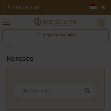
06 83 340 183
HU
Időpont foglalás
Home
›
Keresés