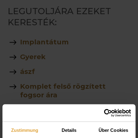
LEGUTOLJÁRA EZEKET
KERESTÉK:
Implantátum
Gyerek
ászf
Komplet felső rögzített
fogsor ára
stegprotezis
árlista
Zustimmung
Details
Über Cookies