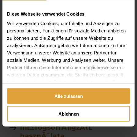
fogĂˇszati ct
Diese Webseite verwendet Cookies
Parodontológia
Wir verwenden Cookies, um Inhalte und Anzeigen zu
Van e altatasra lehetĹ‘sĂ©g
personalisieren, Funktionen für soziale Medien anbieten
zu können und die Zugriffe auf unsere Website zu
szĂˇjĂĽregben Ă©gĹ‘
analysieren. Außerdem geben wir Informationen zu Ihrer
Ă©rzĂ©s
Verwendung unserer Website an unsere Partner für
soziale Medien, Werbung und Analysen weiter. Unsere
fekete tea
Partner führen diese Informationen möglicherweise mit
weiteren Daten zusammen, die Sie ihnen bereitgestellt
allon
haben oder die sie im Rahmen Ihrer Nutzung der Dienste
gesammelt haben.
Alle zulassen
fogkĹ‘ eltĂˇvolitĂˇs Ăˇra
garancia
Ablehnen
mĹ±fogsorrĂ¶gzĂ­tĹ‘
hasznĂˇlata