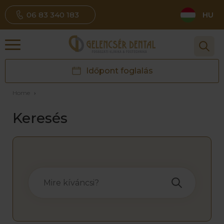
06 83 340 183
HU
Időpont foglalás
Home
›
Keresés