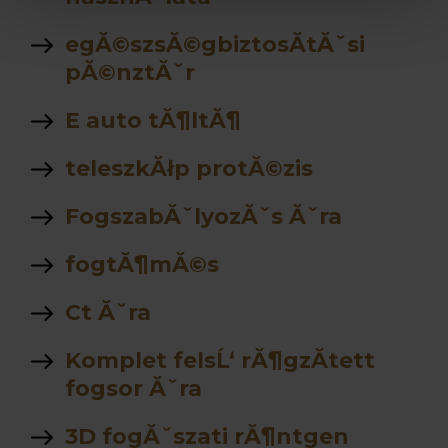
egĂ©szsĂ©gbiztosĂ­tĂˇsi
pĂ©nztĂˇr
E auto tĂ¶ltĂ¶
teleszkĂłp protĂ©zis
FogszabĂˇlyozĂˇs Ăˇra
fogtĂ¶mĂ©s
Ct Ăˇra
Komplet felsĹ‘ rĂ¶gzĂ­tett
fogsor Ăˇra
3D fogĂˇszati rĂ¶ntgen