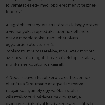
folyamatát és egy még jobb eredményt tesznek
lehetővé.
A legtöbb versenytárs arra törekszik, hogy ezeket
a vívmányokat reprodukálja, ennek ellenére
ezek a megoldásokat nem lehet olyan
egyszerűen átültetni más
implantátumrendszerekbe, mivel ezek mögött
az innovációk mögött hosszú évek tapasztalata,
munkája és kutatómunkája áll.
A Nobel nagyon közel került a célhoz, ennek
ellenére a Straumann az egyetlen márka
napjainkban, amely egy valóban széles
választékot tud pácienseinek nyújtani, a
csontreprodukcióval kezdve egészen a látható