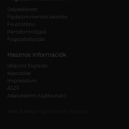
Szájsebészet
Fájdalommentes kezelés
Fix protézis
Parodontológia
Fogszabályozás
Hasznos információk
Időpont foglalás
Kapcsolat
Impresszum
ÁSZF
Adatvédelmi tájékoztató
Web & design:
Igor Corner Internet