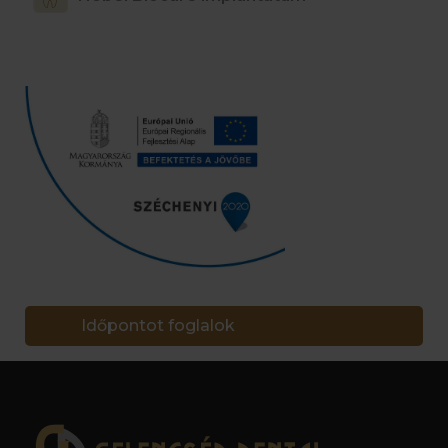
Időpontot foglalok