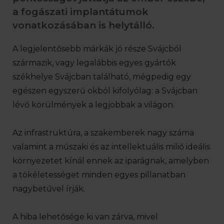
a fogászati implantátumok
vonatkozásában is helytálló.
A legjelentősebb márkák jó része Svájcból
származik, vagy legalábbis egyes gyártók
székhelye Svájcban található, mégpedig egy
egészen egyszerű okból kifolyólag: a Svájcban
lévő körülmények a legjobbak a világon.
Az infrastruktúra, a szakemberek nagy száma
valamint a műszaki és az intellektuális miliő ideális
környezetet kínál ennek az iparágnak, amelyben
a tökéletességet minden egyes pillanatban
nagybetűvel írják.
A hiba lehetősége ki van zárva, mivel