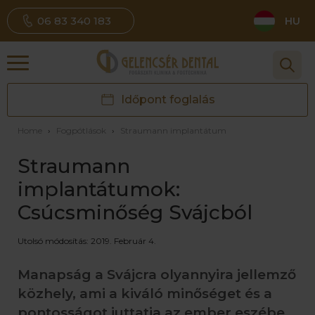
06 83 340 183
HU
Időpont foglalás
Home
›
Fogpótlások
›
Straumann implantátum
Straumann
implantátumok:
Csúcsminőség Svájcból
Utolsó módosítás: 2019. Február 4.
Manapság a Svájcra olyannyira jellemző
közhely, ami a kiváló minőséget és a
pontosságot juttatja az ember eszébe,