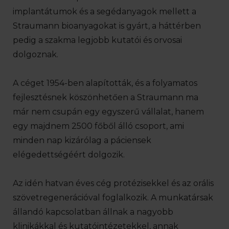
implantátumok és a segédanyagok mellett a
Straumann bioanyagokat is gyárt, a háttérben
pedig a szakma legjobb kutatói és orvosai
dolgoznak.
A céget 1954-ben alapították, és a folyamatos
fejlesztésnek köszönhetően a Straumann ma
már nem csupán egy egyszerű vállalat, hanem
egy majdnem 2500 főből álló csoport, ami
minden nap kizárólag a páciensek
elégedettségéért dolgozik.
Az idén hatvan éves cég protézisekkel és az orális
szövetregenerációval foglalkozik. A munkatársak
állandó kapcsolatban állnak a nagyobb
klinikákkal és kutatóintézetekkel, annak