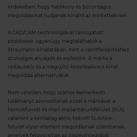
érdekében, hogy hatékony és biztonságos
megoldásokat tudjanak kínálni az érintetteknek.
A CAD/CAM-technológiával támogatott
protézisek ugyanúgy megtalálhatók a
Straumann kínálatában, mint a csontfelépítéshez
szükséges anyagok és eszközök. A márka a
restauratív és a megújító kezelésekre is kínál
megoldási alternatívákat.
Nem véletlen, hogy számos kiemelkedő
találmányt azonosítanak ezzel a márkával: a
homokfúvott és mart implantátumfelület (SLA)
valamint a kémiailag aktív, hidrofil SLActive-
felület olyan elismert megoldásnak számítanak,
amelyek felgyorsítják az osszeointegráció