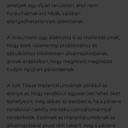
amelyek egy olyan területen, ahol nem
fordulhatnak elő hibák, valóban
elengedhetetlennek számítanak.
A Straumann úgy alakította ki az implantátumait,
hogy ezek valamennyi problémához és
szituációhoz tökéletesen alkalmazkodjanak,
annak érdekében, hogy megfelelő megoldást
tudjon nyújtani pácienseinek.
A Soft Tissue implantátumoknak például az
előnye az, hogy rendkívül egyszerűen lehet őket
behelyezni, még abban az esetben is, ha a páciens
rendkívül csekély mértékű csontállománnyal
rendelkezik. Ezeknek az implantátumoknak az
alkalmazásával plusz időt takarít meg a páciens