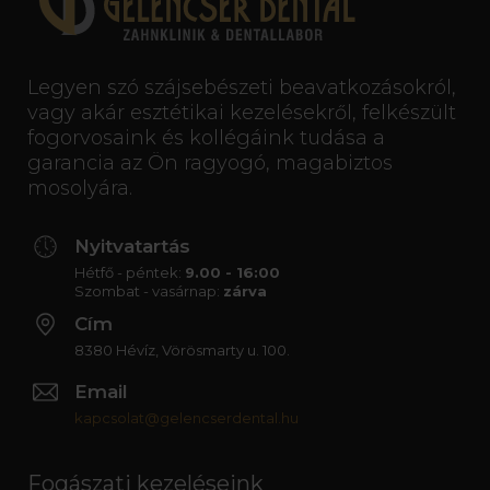
Legyen szó szájsebészeti beavatkozásokról,
vagy akár esztétikai kezelésekről, felkészült
fogorvosaink és kollégáink tudása a
garancia az Ön ragyogó, magabiztos
mosolyára.
Nyitvatartás
Hétfő - péntek:
9.00 - 16:00
Szombat - vasárnap:
zárva
Cím
8380 Hévíz, Vörösmarty u. 100.
Email
kapcsolat@gelencserdental.hu
Fogászati kezeléseink