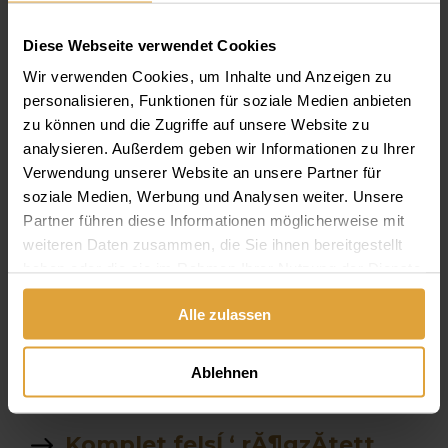
mĹ±fogsorrĂ¶gzĂ­tĹ‘
hasznĂˇlata
Diese Webseite verwendet Cookies
garancia
Wir verwenden Cookies, um Inhalte und Anzeigen zu
personalisieren, Funktionen für soziale Medien anbieten
allon
zu können und die Zugriffe auf unsere Website zu
analysieren. Außerdem geben wir Informationen zu Ihrer
szĂˇjĂĽregben Ă©gĹ‘
Verwendung unserer Website an unsere Partner für
soziale Medien, Werbung und Analysen weiter. Unsere
Ă©rzĂ©s
Partner führen diese Informationen möglicherweise mit
weiteren Daten zusammen, die Sie ihnen bereitgestellt
fekete tea
haben oder die sie im Rahmen Ihrer Nutzung der Dienste
gesammelt haben.
fogkĹ‘ eltĂˇvolitĂˇs Ăˇra
Alle zulassen
fogselyem
Ablehnen
GyĂ¶kĂ©rkezelĂ©s Ăˇra
Komplet felsĹ‘ rĂ¶gzĂ­tett