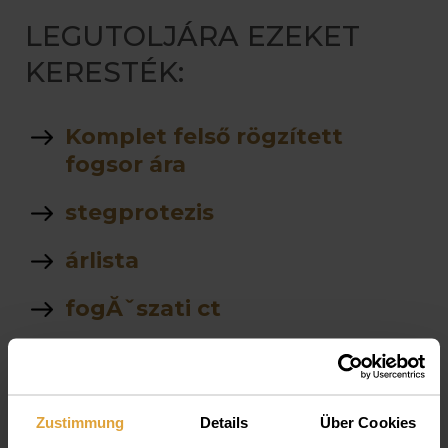
LEGUTOLJÁRA EZEKET
KERESTÉK:
Komplet felső rögzített
fogsor ára
stegprotezis
árlista
fogĂˇszati ct
Parodontológia
Van e altatasra lehetĹ‘sĂ©g
Zustimmung
Details
Über Cookies