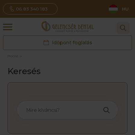
06 83 340 183
HU
Időpont foglalás
Home
›
Keresés