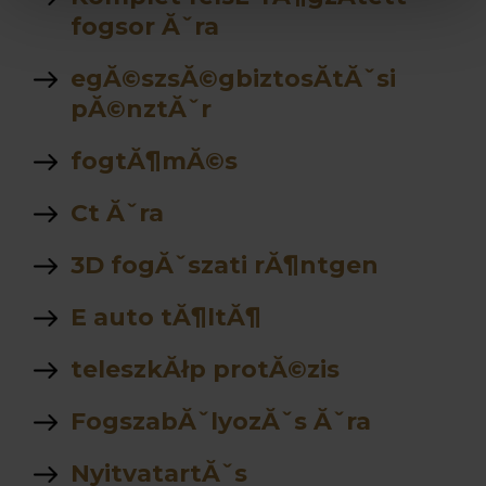
fogsor Ăˇra
egĂ©szsĂ©gbiztosĂ­tĂˇsi
pĂ©nztĂˇr
fogtĂ¶mĂ©s
Ct Ăˇra
3D fogĂˇszati rĂ¶ntgen
E auto tĂ¶ltĂ¶
teleszkĂłp protĂ©zis
FogszabĂˇlyozĂˇs Ăˇra
NyitvatartĂˇs