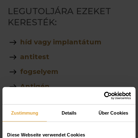
LEGUTOLJÁRA EZEKET
KERESTÉK:
híd vagy implantátum
antitest
fogselyem
Antigén
Protezis
Zustimmung
Details
Über Cookies
Fogkő eltávolítása
mufogsorrol
Diese Webseite verwendet Cookies