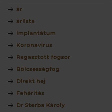
ár
árlista
Implantátum
Koronavírus
Ragasztott fogsor
Bölcsességfog
Direkt hej
Fehérítés
Dr Sterba Károly