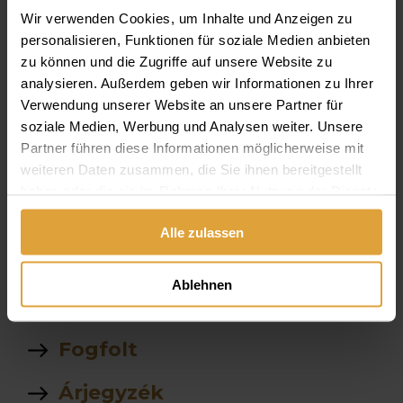
antitest gén
Wir verwenden Cookies, um Inhalte und Anzeigen zu
personalisieren, Funktionen für soziale Medien anbieten
szájsebészet
zu können und die Zugriffe auf unsere Website zu
analysieren. Außerdem geben wir Informationen zu Ihrer
Teleszkop protezisek
Verwendung unserer Website an unsere Partner für
soziale Medien, Werbung und Analysen weiter. Unsere
Gyerek
Partner führen diese Informationen möglicherweise mit
weiteren Daten zusammen, die Sie ihnen bereitgestellt
vélemények
haben oder die sie im Rahmen Ihrer Nutzung der Dienste
gesammelt haben.
Teljes fogpotlas
Alle zulassen
árak
Ablehnen
Ár lista
Fogfolt
Árjegyzék