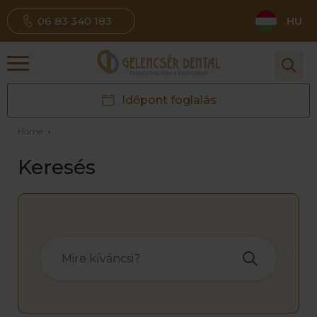
06 83 340 183
HU
Időpont foglalás
Home
›
Keresés