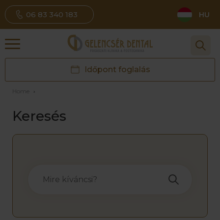
06 83 340 183
HU
Időpont foglalás
Home
›
Keresés