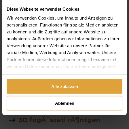
allon
Diese Webseite verwendet Cookies
Wir verwenden Cookies, um Inhalte und Anzeigen zu
mĹ±fogsorrĂ¶gzĂ­tĹ‘
personalisieren, Funktionen für soziale Medien anbieten
hasznĂˇlata
zu können und die Zugriffe auf unsere Website zu
analysieren. Außerdem geben wir Informationen zu Ihrer
szĂˇjĂĽregben Ă©gĹ‘
Verwendung unserer Website an unsere Partner für
Ă©rzĂ©s
soziale Medien, Werbung und Analysen weiter. Unsere
Partner führen diese Informationen möglicherweise mit
NyitvatartĂˇs
weiteren Daten zusammen, die Sie ihnen bereitgestellt
haben oder die sie im Rahmen Ihrer Nutzung der Dienste
E auto tĂ¶ltĂ¶
gesammelt haben.
Alle zulassen
fogselyem
Ablehnen
Ct Ăˇra
3D fogĂˇszati rĂ¶ntgen