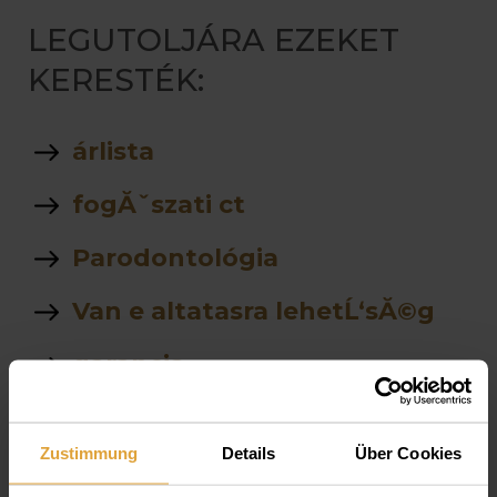
LEGUTOLJÁRA EZEKET
KERESTÉK:
árlista
fogĂˇszati ct
Parodontológia
Van e altatasra lehetĹ‘sĂ©g
garancia
fogkĹ‘ eltĂˇvolitĂˇs Ăˇra
Zustimmung
Details
Über Cookies
fekete tea