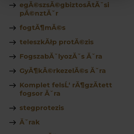
egĂ©szsĂ©gbiztosĂ­tĂˇsi
pĂ©nztĂˇr
fogtĂ¶mĂ©s
teleszkĂłp protĂ©zis
FogszabĂˇlyozĂˇs Ăˇra
GyĂ¶kĂ©rkezelĂ©s Ăˇra
Komplet felsĹ‘ rĂ¶gzĂ­tett
fogsor Ăˇra
stegprotezis
Ăˇrak