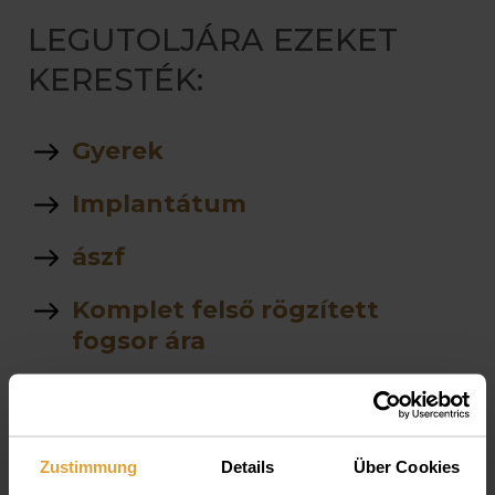
LEGUTOLJÁRA EZEKET
KERESTÉK:
Gyerek
Implantátum
ászf
Komplet felső rögzített
fogsor ára
stegprotezis
árlista
Zustimmung
Details
Über Cookies