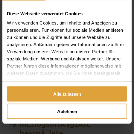
fogĂˇszati ct
Diese Webseite verwendet Cookies
Parodontológia
Wir verwenden Cookies, um Inhalte und Anzeigen zu
Van e altatasra lehetĹ‘sĂ©g
personalisieren, Funktionen für soziale Medien anbieten
zu können und die Zugriffe auf unsere Website zu
szĂˇjĂĽregben Ă©gĹ‘
analysieren. Außerdem geben wir Informationen zu Ihrer
Ă©rzĂ©s
Verwendung unserer Website an unsere Partner für
soziale Medien, Werbung und Analysen weiter. Unsere
fekete tea
Partner führen diese Informationen möglicherweise mit
weiteren Daten zusammen, die Sie ihnen bereitgestellt
allon
haben oder die sie im Rahmen Ihrer Nutzung der Dienste
gesammelt haben.
Alle zulassen
fogkĹ‘ eltĂˇvolitĂˇs Ăˇra
garancia
Ablehnen
mĹ±fogsorrĂ¶gzĂ­tĹ‘
hasznĂˇlata