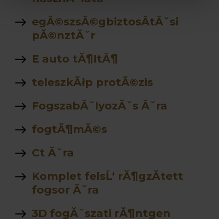
egĂ©szsĂ©gbiztosĂ­tĂˇsi
pĂ©nztĂˇr
E auto tĂ¶ltĂ¶
teleszkĂłp protĂ©zis
FogszabĂˇlyozĂˇs Ăˇra
fogtĂ¶mĂ©s
Ct Ăˇra
Komplet felsĹ‘ rĂ¶gzĂ­tett
fogsor Ăˇra
3D fogĂˇszati rĂ¶ntgen