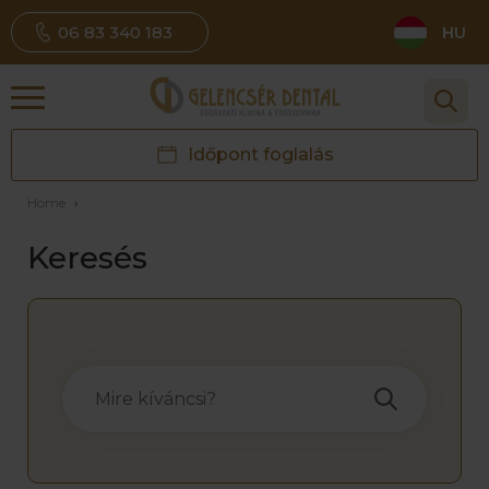
06 83 340 183
HU
Időpont foglalás
Home
›
Keresés