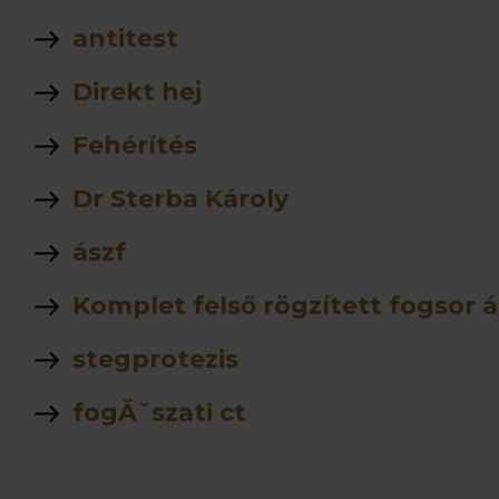
antitest
Direkt hej
Fehérítés
Dr Sterba Károly
ászf
Komplet felső rögzített fogsor á
stegprotezis
fogĂˇszati ct