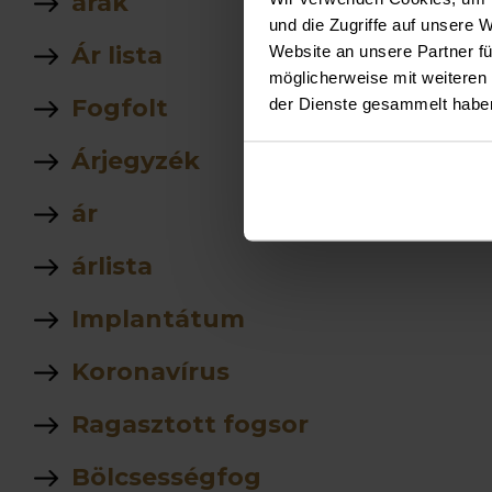
árak
und die Zugriffe auf unsere 
Ár lista
Website an unsere Partner fü
möglicherweise mit weiteren
Fogfolt
der Dienste gesammelt habe
Árjegyzék
ár
árlista
Implantátum
Koronavírus
Ragasztott fogsor
Bölcsességfog