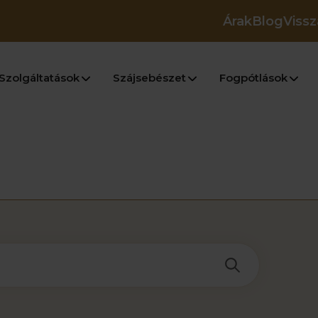
Árak
Blog
Vissz
Szolgáltatások
Szájsebészet
Fogpótlások