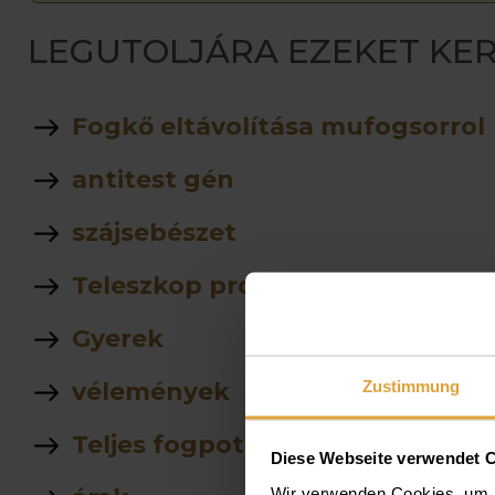
LEGUTOLJÁRA EZEKET KER
Fogkő eltávolítása mufogsorrol
antitest gén
szájsebészet
Teleszkop protezisek
Gyerek
Zustimmung
vélemények
Teljes fogpotlas
Diese Webseite verwendet 
Wir verwenden Cookies, um I