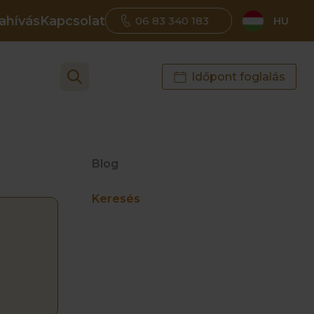
ahívás
Kapcsolat
06 83 340 183
HU
Időpont foglalás
Blog
Keresés