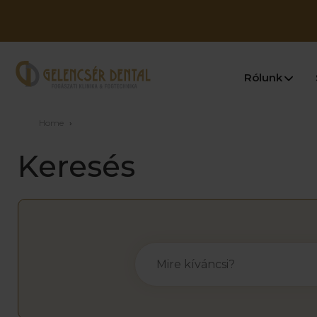
Rólunk
Home
›
Keresés