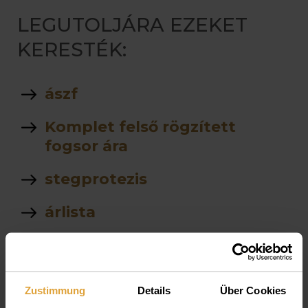
LEGUTOLJÁRA EZEKET
KERESTÉK:
ászf
Komplet felső rögzített
fogsor ára
stegprotezis
árlista
fogĂˇszati ct
Parodontológia
Zustimmung
Details
Über Cookies