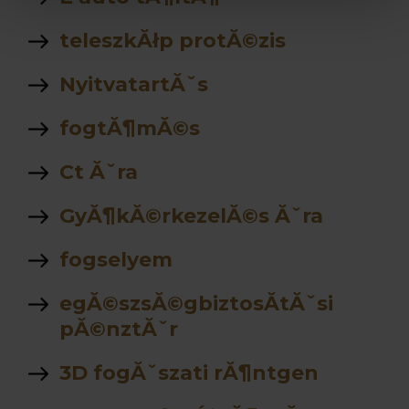
teleszkĂłp protĂ©zis
NyitvatartĂˇs
fogtĂ¶mĂ©s
Ct Ăˇra
GyĂ¶kĂ©rkezelĂ©s Ăˇra
fogselyem
egĂ©szsĂ©gbiztosĂ­tĂˇsi
pĂ©nztĂˇr
3D fogĂˇszati rĂ¶ntgen