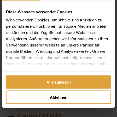
Van e altatasra lehetĹ‘sĂ©g
Diese Webseite verwendet Cookies
szĂˇjĂĽregben Ă©gĹ‘
Ă©rzĂ©s
Wir verwenden Cookies, um Inhalte und Anzeigen zu
personalisieren, Funktionen für soziale Medien anbieten
garancia
zu können und die Zugriffe auf unsere Website zu
analysieren. Außerdem geben wir Informationen zu Ihrer
allon
Verwendung unserer Website an unsere Partner für
soziale Medien, Werbung und Analysen weiter. Unsere
fekete tea
Partner führen diese Informationen möglicherweise mit
weiteren Daten zusammen, die Sie ihnen bereitgestellt
mĹ±fogsorrĂ¶gzĂ­tĹ‘
haben oder die sie im Rahmen Ihrer Nutzung der Dienste
gesammelt haben.
hasznĂˇlata
Alle zulassen
fogkĹ‘ eltĂˇvolitĂˇs Ăˇra
Ablehnen
FogszabĂˇlyozĂˇs Ăˇra
E auto tĂ¶ltĂ¶