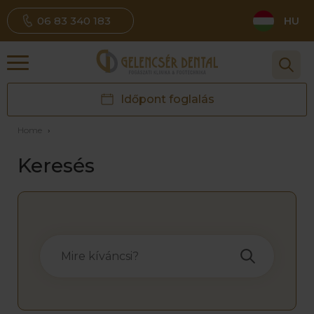
06 83 340 183
HU
Időpont foglalás
Home
›
Keresés