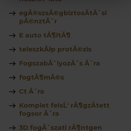
egĂ©szsĂ©gbiztosĂ­tĂˇsi
pĂ©nztĂˇr
E auto tĂ¶ltĂ¶
teleszkĂłp protĂ©zis
FogszabĂˇlyozĂˇs Ăˇra
fogtĂ¶mĂ©s
Ct Ăˇra
Komplet felsĹ‘ rĂ¶gzĂ­tett
fogsor Ăˇra
3D fogĂˇszati rĂ¶ntgen