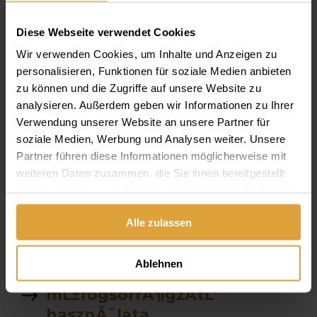
fogĂˇszati ct
Diese Webseite verwendet Cookies
Parodontológia
Wir verwenden Cookies, um Inhalte und Anzeigen zu
Van e altatasra lehetĹ‘sĂ©g
personalisieren, Funktionen für soziale Medien anbieten
zu können und die Zugriffe auf unsere Website zu
szĂˇjĂĽregben Ă©gĹ‘
analysieren. Außerdem geben wir Informationen zu Ihrer
Ă©rzĂ©s
Verwendung unserer Website an unsere Partner für
soziale Medien, Werbung und Analysen weiter. Unsere
fekete tea
Partner führen diese Informationen möglicherweise mit
weiteren Daten zusammen, die Sie ihnen bereitgestellt
allon
haben oder die sie im Rahmen Ihrer Nutzung der Dienste
gesammelt haben.
Alle zulassen
fogkĹ‘ eltĂˇvolitĂˇs Ăˇra
garancia
Ablehnen
mĹ±fogsorrĂ¶gzĂ­tĹ‘
hasznĂˇlata