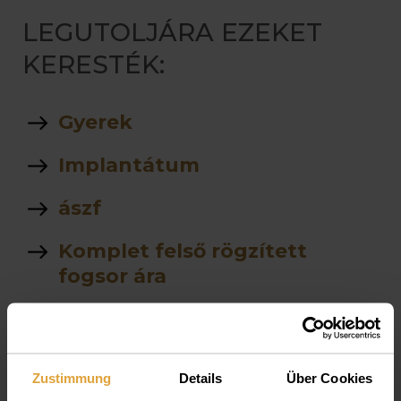
LEGUTOLJÁRA EZEKET
KERESTÉK:
Gyerek
Implantátum
ászf
Komplet felső rögzített
fogsor ára
stegprotezis
árlista
Zustimmung
Details
Über Cookies