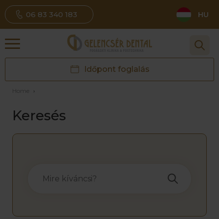
06 83 340 183
HU
Időpont foglalás
Home
›
Keresés