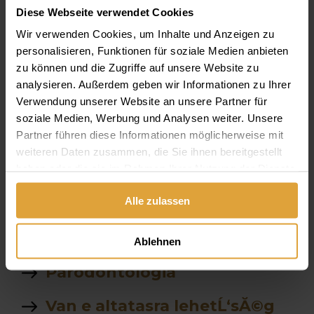
Diese Webseite verwendet Cookies
Implantátum
Wir verwenden Cookies, um Inhalte und Anzeigen zu
Gyerek
personalisieren, Funktionen für soziale Medien anbieten
zu können und die Zugriffe auf unsere Website zu
ászf
analysieren. Außerdem geben wir Informationen zu Ihrer
Verwendung unserer Website an unsere Partner für
Komplet felső rögzített
soziale Medien, Werbung und Analysen weiter. Unsere
fogsor ára
Partner führen diese Informationen möglicherweise mit
weiteren Daten zusammen, die Sie ihnen bereitgestellt
stegprotezis
haben oder die sie im Rahmen Ihrer Nutzung der Dienste
gesammelt haben.
Alle zulassen
árlista
fogĂˇszati ct
Ablehnen
Parodontológia
Van e altatasra lehetĹ‘sĂ©g