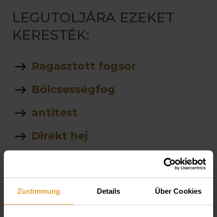
LEGUTOLJÁRA EZEKET
KERESTÉK:
Ragasztott fogsor
Bölcsességfog
antitest
Direkt hej
Fehérítés
árak
Zustimmung
Details
Über Cookies
Dr Sterba Károly