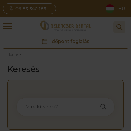
06 83 340 183
HU
Időpont foglalás
Home
›
Keresés