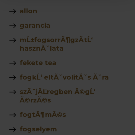
allon
garancia
mĹ±fogsorrĂ¶gzĂ­tĹ‘
hasznĂˇlata
fekete tea
fogkĹ‘ eltĂˇvolitĂˇs Ăˇra
szĂˇjĂĽregben Ă©gĹ‘
Ă©rzĂ©s
fogtĂ¶mĂ©s
fogselyem