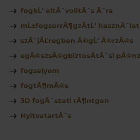
fogkĹ‘ eltĂˇvolitĂˇs Ăˇra
mĹ±fogsorrĂ¶gzĂ­tĹ‘ hasznĂˇlat
szĂˇjĂĽregben Ă©gĹ‘ Ă©rzĂ©s
egĂ©szsĂ©gbiztosĂ­tĂˇsi pĂ©n
fogselyem
fogtĂ¶mĂ©s
3D fogĂˇszati rĂ¶ntgen
NyitvatartĂˇs