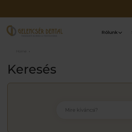
Rólunk
Home
›
Keresés