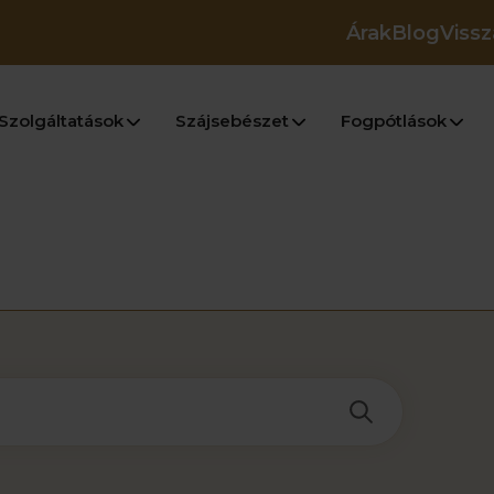
Árak
Blog
Vissz
Szolgáltatások
Szájsebészet
Fogpótlások