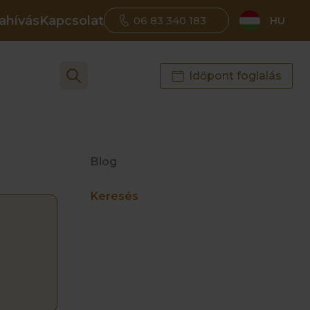
ahívás
Kapcsolat
06 83 340 183
HU
Időpont foglalás
Blog
Keresés