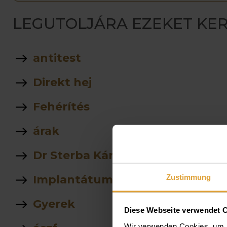
LEGUTOLJÁRA EZEKET KER
antitest
Direkt hej
Fehérítés
árak
Dr Sterba Károly
Zustimmung
Implantátum
Gyerek
Diese Webseite verwendet 
Wir verwenden Cookies, um I