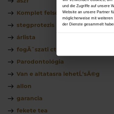
ászf
und die Zugriffe auf unsere 
Komplet felső rögzített fogsor á
Website an unsere Partner fü
möglicherweise mit weiteren
stegprotezis
der Dienste gesammelt habe
árlista
fogĂˇszati ct
Parodontológia
Van e altatasra lehetĹ‘sĂ©g
allon
garancia
fekete tea