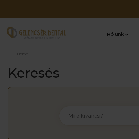
Rólunk
Home
›
Keresés