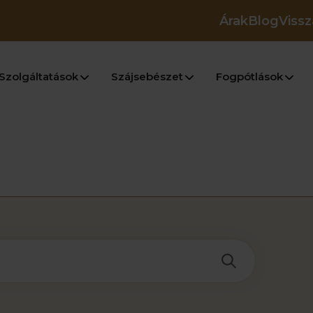
Árak
Blog
Vissz
Szolgáltatások
Szájsebészet
Fogpótlások