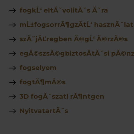
fogkĹ‘ eltĂˇvolitĂˇs Ăˇra
mĹ±fogsorrĂ¶gzĂ­tĹ‘ hasznĂˇlat
szĂˇjĂĽregben Ă©gĹ‘ Ă©rzĂ©s
egĂ©szsĂ©gbiztosĂ­tĂˇsi pĂ©n
fogselyem
fogtĂ¶mĂ©s
3D fogĂˇszati rĂ¶ntgen
NyitvatartĂˇs