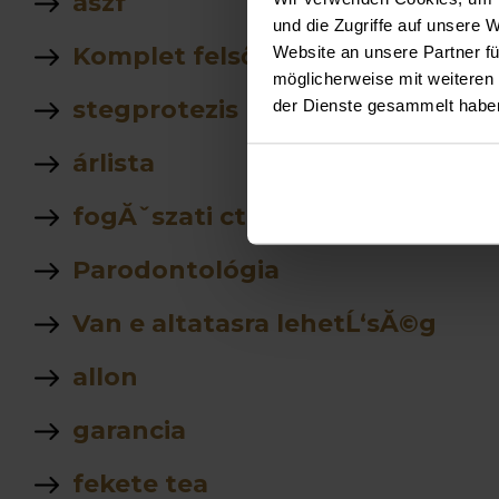
ászf
und die Zugriffe auf unsere 
Komplet felső rögzített fogsor á
Website an unsere Partner fü
möglicherweise mit weiteren
stegprotezis
der Dienste gesammelt habe
árlista
fogĂˇszati ct
Parodontológia
Van e altatasra lehetĹ‘sĂ©g
allon
garancia
fekete tea