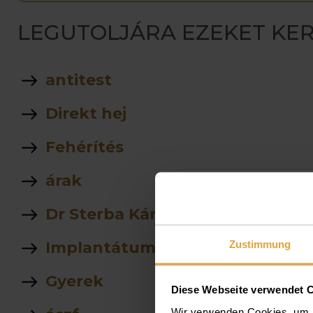
LEGUTOLJÁRA EZEKET KER
antitest
Direkt hej
Fehérítés
árak
Dr Sterba Károly
Zustimmung
Implantátum
Gyerek
Diese Webseite verwendet 
Wir verwenden Cookies, um I