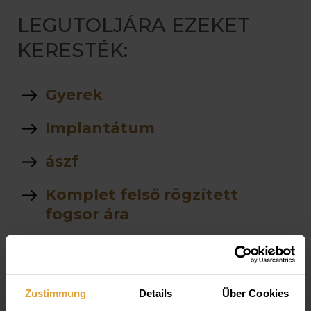
LEGUTOLJÁRA EZEKET
KERESTÉK:
Gyerek
Implantátum
ászf
Komplet felső rögzített
fogsor ára
stegprotezis
árlista
Zustimmung
Details
Über Cookies