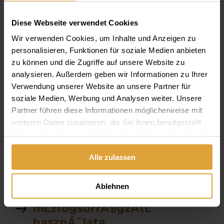
fogĂˇszati ct
Diese Webseite verwendet Cookies
Parodontológia
Wir verwenden Cookies, um Inhalte und Anzeigen zu
Van e altatasra lehetĹ‘sĂ©g
personalisieren, Funktionen für soziale Medien anbieten
zu können und die Zugriffe auf unsere Website zu
szĂˇjĂĽregben Ă©gĹ‘
analysieren. Außerdem geben wir Informationen zu Ihrer
Ă©rzĂ©s
Verwendung unserer Website an unsere Partner für
soziale Medien, Werbung und Analysen weiter. Unsere
fekete tea
Partner führen diese Informationen möglicherweise mit
weiteren Daten zusammen, die Sie ihnen bereitgestellt
allon
haben oder die sie im Rahmen Ihrer Nutzung der Dienste
gesammelt haben.
Alle zulassen
fogkĹ‘ eltĂˇvolitĂˇs Ăˇra
garancia
Ablehnen
mĹ±fogsorrĂ¶gzĂ­tĹ‘
hasznĂˇlata