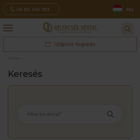
06 83 340 183
HU
Időpont foglalás
Home
›
Keresés