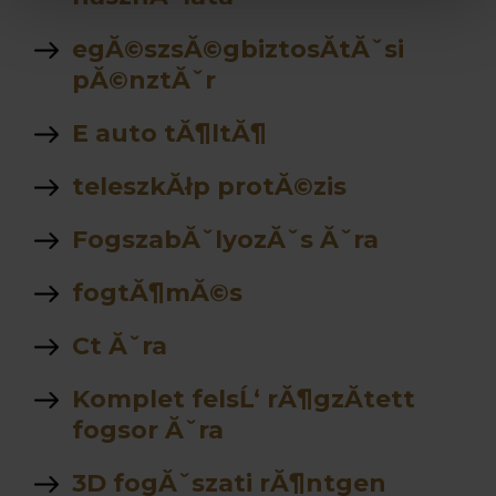
egĂ©szsĂ©gbiztosĂ­tĂˇsi
pĂ©nztĂˇr
E auto tĂ¶ltĂ¶
teleszkĂłp protĂ©zis
FogszabĂˇlyozĂˇs Ăˇra
fogtĂ¶mĂ©s
Ct Ăˇra
Komplet felsĹ‘ rĂ¶gzĂ­tett
fogsor Ăˇra
3D fogĂˇszati rĂ¶ntgen