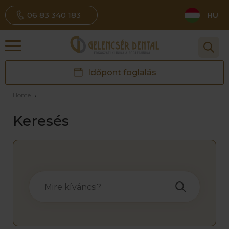
06 83 340 183
HU
Időpont foglalás
Home
›
Keresés