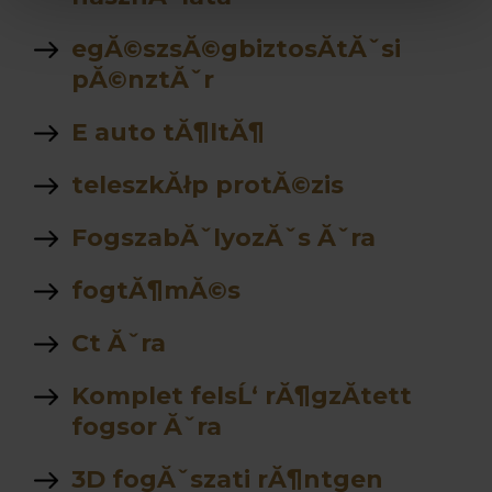
egĂ©szsĂ©gbiztosĂ­tĂˇsi
pĂ©nztĂˇr
E auto tĂ¶ltĂ¶
teleszkĂłp protĂ©zis
FogszabĂˇlyozĂˇs Ăˇra
fogtĂ¶mĂ©s
Ct Ăˇra
Komplet felsĹ‘ rĂ¶gzĂ­tett
fogsor Ăˇra
3D fogĂˇszati rĂ¶ntgen