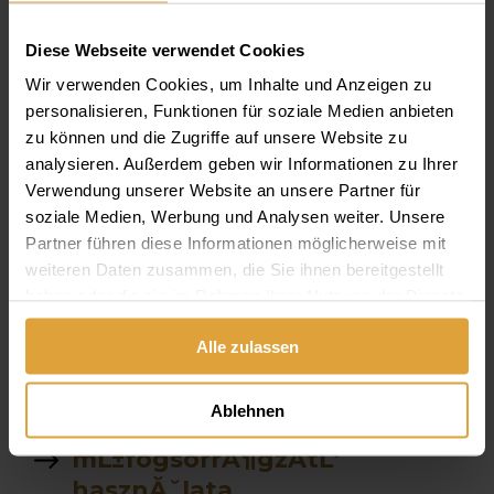
fogĂˇszati ct
Diese Webseite verwendet Cookies
Parodontológia
Wir verwenden Cookies, um Inhalte und Anzeigen zu
Van e altatasra lehetĹ‘sĂ©g
personalisieren, Funktionen für soziale Medien anbieten
zu können und die Zugriffe auf unsere Website zu
szĂˇjĂĽregben Ă©gĹ‘
analysieren. Außerdem geben wir Informationen zu Ihrer
Ă©rzĂ©s
Verwendung unserer Website an unsere Partner für
soziale Medien, Werbung und Analysen weiter. Unsere
fekete tea
Partner führen diese Informationen möglicherweise mit
weiteren Daten zusammen, die Sie ihnen bereitgestellt
allon
haben oder die sie im Rahmen Ihrer Nutzung der Dienste
gesammelt haben.
Alle zulassen
fogkĹ‘ eltĂˇvolitĂˇs Ăˇra
garancia
Ablehnen
mĹ±fogsorrĂ¶gzĂ­tĹ‘
hasznĂˇlata