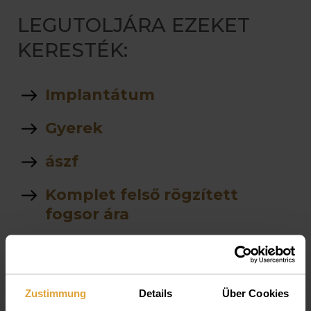
LEGUTOLJÁRA EZEKET
KERESTÉK:
Implantátum
Gyerek
ászf
Komplet felső rögzített
fogsor ára
stegprotezis
árlista
Zustimmung
Details
Über Cookies