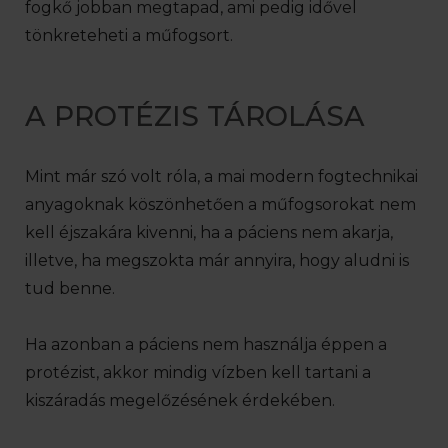
fogkő jobban megtapad, ami pedig idővel
tönkreteheti a műfogsort.
A PROTÉZIS TÁROLÁSA
Mint már szó volt róla, a mai modern fogtechnikai
anyagoknak köszönhetően a műfogsorokat nem
kell éjszakára kivenni, ha a páciens nem akarja,
illetve, ha megszokta már annyira, hogy aludni is
tud benne.
Ha azonban a páciens nem használja éppen a
protézist, akkor mindig vízben kell tartani a
kiszáradás megelőzésének érdekében.