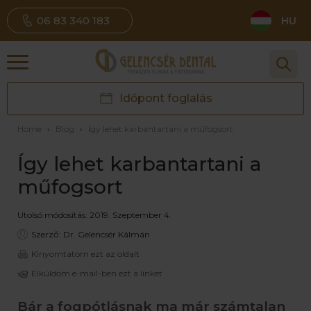
06 83 340 183
HU
Időpont foglalás
Home
›
Blog
›
Így lehet karbantartani a műfogsort
Így lehet karbantartani a
műfogsort
Utolsó módosítás: 2019. Szeptember 4.
Szerző: Dr. Gelencsér Kálmán
Kinyomtatom ezt az oldalt
Elküldöm e-mail-ben ezt a linket
Bár a fogpótlásnak ma már számtalan