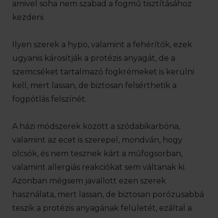
amivel soha nem szabad a fogmű tisztításához
kezdeni.
Ilyen szerek a hypo, valamint a fehérítők, ezek
ugyanis károsítják a protézis anyagát, de a
szemcséket tartalmazó fogkrémeket is kerülni
kell, mert lassan, de biztosan felsérthetik a
fogpótlás felszínét.
A házi módszerek között a szódabikarbóna,
valamint az ecet is szerepel, mondván, hogy
olcsók, és nem tesznek kárt a műfogsorban,
valamint allergiás reakciókat sem váltanak ki.
Azonban mégsem javallott ezen szerek
használata, mert lassan, de biztosan porózusabbá
teszik a protézis anyagának felületét, ezáltal a