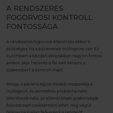
A RENDSZERES
FOGORVOSI KONTROLL
FONTOSSÁGA
A rendszeres fogorvosi ellenőrzés akkor is
szükséges, ha a páciensnek műfogsora van. Ez
különösen a kezdeti időszakban nagyon fontos,
amikor akár hetente is fel kell keresni a
szakembert a kontroll miatt.
Ahogy a páciens egyre inkább megszokja a
műfogsort, és semmiféle probléma nem
jelentkezik nála, az ellenőrzések gyakoriságát
fokozatosan csökkenteni lehet, míg végül
félévente is elég felkeresni a rendelőt.