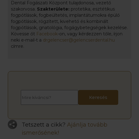
Dental Fogászati Központ tulajdonosa, vezető
szakorvosa.
Szakterülete:
protetika, esztétikus
fogpótlások, fogbeültetés, implantátumokra épülő
fogpótlások, rögzített, kivehető és kombinált
fogpótlások, gnatológia, fogágybetegségek kezelése.
Kövesse őt
Facebook
-on, vagy kérdezzen tőle, írjon
neki e-mail-t a
drgelencser@gelencserdental.hu
címre.
Tetszett a cikk?
Ajánlja tovább
ismerősének!