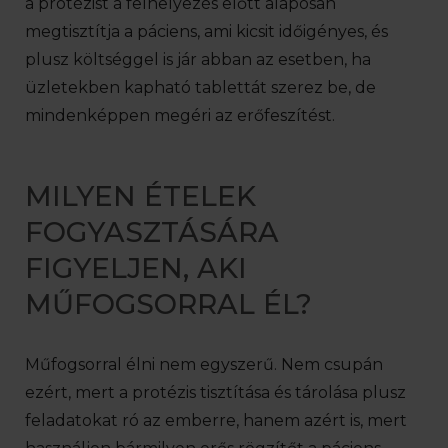
a protézist a felhelyezés előtt alaposan
megtisztítja a páciens, ami kicsit időigényes, és
plusz költséggel is jár abban az esetben, ha
üzletekben kapható tablettát szerez be, de
mindenképpen megéri az erőfeszítést.
MILYEN ÉTELEK
FOGYASZTÁSÁRA
FIGYELJEN, AKI
MŰFOGSORRAL ÉL?
Műfogsorral élni nem egyszerű. Nem csupán
ezért, mert a protézis tisztítása és tárolása plusz
feladatokat ró az emberre, hanem azért is, mert