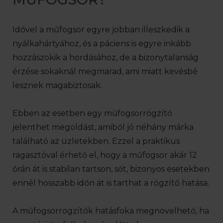
Idővel a műfogsor egyre jobban illeszkedik a
nyálkahártyához, és a páciens is egyre inkább
hozzászokik a hordásához, de a bizonytalanság
érzése sokaknál megmarad, ami miatt kevésbé
lesznek magabiztosak.
Ebben az esetben egy műfogsorrögzítő
jelenthet megoldást, amiből jó néhány márka
található az üzletekben. Ezzel a praktikus
ragasztóval érhető el, hogy a műfogsor akár 12
órán át is stabilan tartson, sőt, bizonyos esetekben
ennél hosszabb időn át is tarthat a rögzítő hatása.
A műfogsorrögzítők hatásfoka megnövelhető, ha