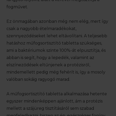
fogművet.
Ez önmagában azonban még nem elég, mert így
csak a nagyobb ételmaradékokat,
szennyeződéseket lehet eltávolítani. A teljesebb
hatáshoz műfogsortisztító tabletta szükséges,
ami a baktériumok szinte 100%-át elpusztítja, és
abban is segít, hogy a lepedék, valamint az
elszíneződések eltűnjenek a protézisről,
mindemellett pedig még fehérít is, így a mosoly
valóban sokáig ragyogó marad.
A műfogsortisztító tabletta alkalmazása hetente
egyszer mindenképpen ajánlott, ám a protézis
mellett a szájüreg tisztításáról sem szabad
megfeledkezni, hiszen az ép, egészséges fogíny