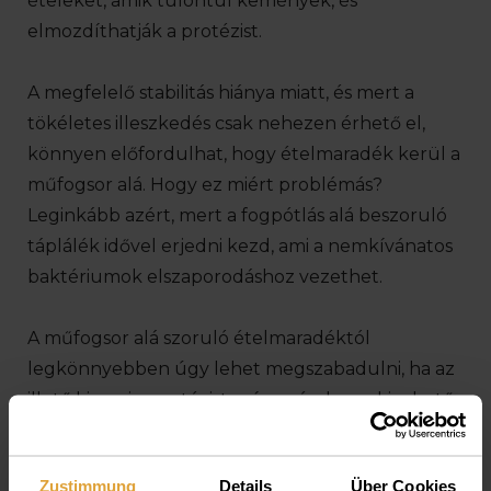
ételeket, amik túlontúl kemények, és
elmozdíthatják a protézist.
A megfelelő stabilitás hiánya miatt, és mert a
tökéletes illeszkedés csak nehezen érhető el,
könnyen előfordulhat, hogy ételmaradék kerül a
műfogsor alá. Hogy ez miért problémás?
Leginkább azért, mert a fogpótlás alá beszoruló
táplálék idővel erjedni kezd, ami a nemkívánatos
baktériumok elszaporodáshoz vezethet.
A műfogsor alá szoruló ételmaradéktól
legkönnyebben úgy lehet megszabadulni, ha az
illető kiveszi a protézist, míg a részleges kivehető
fogpótlások esetén fogselyem, vagy
fogköztisztító kefe is használható erre a célra.
Zustimmung
Details
Über Cookies