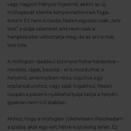
vagy nagyon hiányos fogsorral, akkor az új
műfogsorát eleinte kényelmetlennek fogja
érezni. Ez nem is csoda, hiszen egyszer csak „tele
lesz” a szája valamivel, ami nem csak a
hangképzést változtatja meg, de az arc is más
lesz tőle.
A műfogsor ráadásul bizonyos fizikai hatásokra –
nevetés, rágás, beszéd – el is mozdulhat a
helyéről, amennyiben nincs rögzítve egy
implantátumhoz, vagy saját fogakhoz, hiszen
csupán a páciens nyálkahártyája tartja a helyén,
gyakran nem túl stabilan.
Ahhoz, hogy a műfogsor tökéletesen illeszkedjen
a szájba, akár egy-két hétre is szükség lehet. Ez