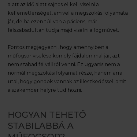
alatt az idő alatt sajnos el kell viselni a
kellemetlenséget, amivel a megszokás folyamata
jár, de ha ezen túl van a páciens, már
felszabadultan tudja majd viselni a fogművet.
Fontos megjegyezni, hogy amennyiben a
műfogsor viselése komoly fájdalommal jár, azt
nem szabad félvállról venni. Ez ugyanis nem a
normál megszokási folyamat része, hanem arra
utal, hogy gondok vannak az illeszkedéssel, amit
a szakember helyre tud hozni.
HOGYAN TEHETŐ
STABILABBÁ A
MŰFOGSOR?