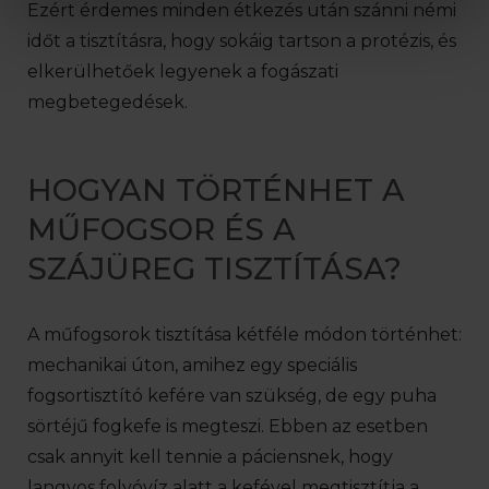
Ezért érdemes minden étkezés után szánni némi
időt a tisztításra, hogy sokáig tartson a protézis, és
elkerülhetőek legyenek a fogászati
megbetegedések.
HOGYAN TÖRTÉNHET A
MŰFOGSOR ÉS A
SZÁJÜREG TISZTÍTÁSA?
A műfogsorok tisztítása kétféle módon történhet:
mechanikai úton, amihez egy speciális
fogsortisztító kefére van szükség, de egy puha
sörtéjű fogkefe is megteszi. Ebben az esetben
csak annyit kell tennie a páciensnek, hogy
langyos folyóvíz alatt a kefével megtisztítja a