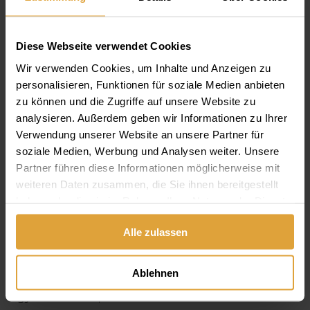
MIÉRT KELL A
Diese Webseite verwendet Cookies
MŰFOGSORT TISZTÍTANI?
Wir verwenden Cookies, um Inhalte und Anzeigen zu
personalisieren, Funktionen für soziale Medien anbieten
zu können und die Zugriffe auf unsere Website zu
A napjainkban készülő műfogsorok, hála a
analysieren. Außerdem geben wir Informationen zu Ihrer
modern fogtechnikai anyagoknak, valamint a
Verwendung unserer Website an unsere Partner für
technológia fejlődésének, már akár egész nap
soziale Medien, Werbung und Analysen weiter. Unsere
viselhetőek, vagyis a vizespohárnak, amiben
Partner führen diese Informationen möglicherweise mit
éjszakára tárolni kellett a protézist, búcsút lehet
weiteren Daten zusammen, die Sie ihnen bereitgestellt
inteni.
haben oder die sie im Rahmen Ihrer Nutzung der Dienste
gesammelt haben.
Alle zulassen
A műfogsorok tisztítását azonban soha nem
szabad elhanyagolni, mert a rajtuk megtelepedő
Ablehnen
baktériumok, gombák, és a lepedék az íny
gyulladásához, és rossz lehelethez vezethetnek.