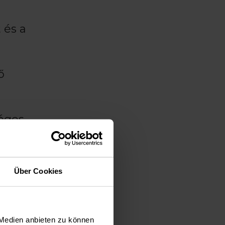
 és a
ő
séges
az
Über Cookies
zélybe
 Medien anbieten zu können