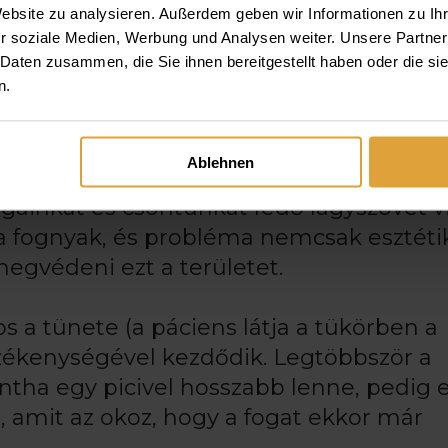
Website zu analysieren. Außerdem geben wir Informationen zu I
r soziale Medien, Werbung und Analysen weiter. Unsere Partner
 Daten zusammen, die Sie ihnen bereitgestellt haben oder die s
n.
AZ ÍNYEM?
Ablehnen
ogainkat és csontunkat fedő lágyszövet v
 a fognyak, és probléma nemcsak esztéti
megvédeni ezt a területet.
s a tünete (a páciens látja a tükörben a
érzékenységével kezdődik. Legtöbbször a
ntha egy picivel hosszabb lenne, pedig 
, amit az okoz, hogy a fogat ekkor már