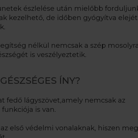
ünetek észlelése után mielőbb forduljun
k kezelhető, de időben gyógyítva elejét
k.
segítség nélkül nemcsak a szép mosolyr
szségét is veszélyeztetik.
EGÉSZSÉGES ÍNY?
kat fedő lágyszövet,amely nemcsak az
funkciója is van.
z első védelmi vonalaknak, hiszen meg
t.