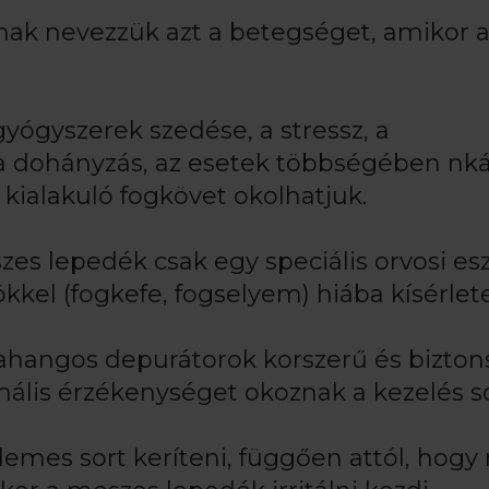
snak nevezzük azt a betegséget, amikor 
gyógyszerek szedése, a stressz, a
a dohányzás, az esetek többségében nk
 kialakuló fogkövet okolhatjuk.
es lepedék csak egy speciális orvosi es
zökkel (fogkefe, fogselyem) hiába kísérlet
rahangos depurátorok korszerű és bizto
lis érzékenységet okoznak a kezelés s
demes sort keríteni, függően attól, hogy