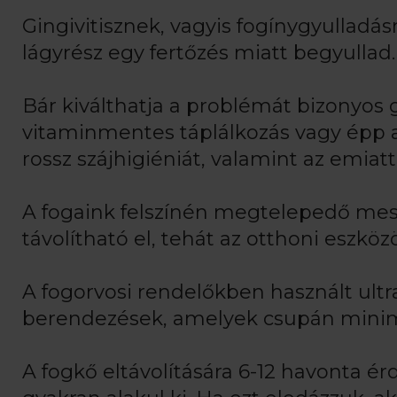
Gingivitisznek, vagyis fogínygyulladá
lágyrész egy fertőzés miatt begyullad.
Bár kiválthatja a problémát bizonyos 
vitaminmentes táplálkozás vagy épp 
rossz szájhigiéniát, valamint az emiatt
A fogaink felszínén megtelepedő mesz
távolítható el, tehát az otthoni eszkö
A fogorvosi rendelőkben használt ult
berendezések, amelyek csupán minimá
A fogkő eltávolítására 6-12 havonta ér