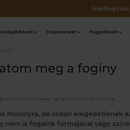
Árak
Blog
Vissz
Szolgáltatások
Szájsebészet
Fogpótlások
ódását?
atom meg a fogíny
Kinyomtatom ezt az oldalt
Elküldöm e-mail-ben ezt a linket
s mosolyra, de sokan elégedetlenek az
y nem is fogaink formájával vagy színé