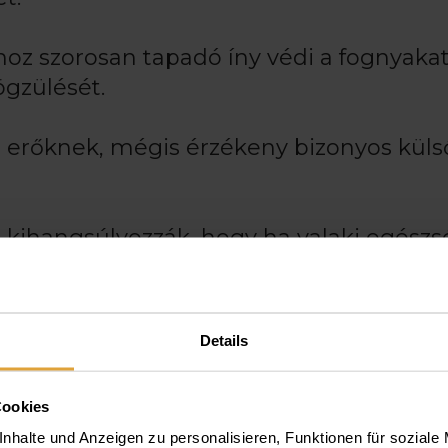
oz szorosan tapadó íny védi a fognyakat
ögzülését.
i erőknek, mégis érzékeny bizonyos küls
 kihangsúlyozzák, hogy ha valaki egész
gondolnia kell.
, akkor fogágyunk védtelenné válik, és 
Details
unk kell azzal, hogy rágószervünk is ves
Cookies
nhalte und Anzeigen zu personalisieren, Funktionen für soziale