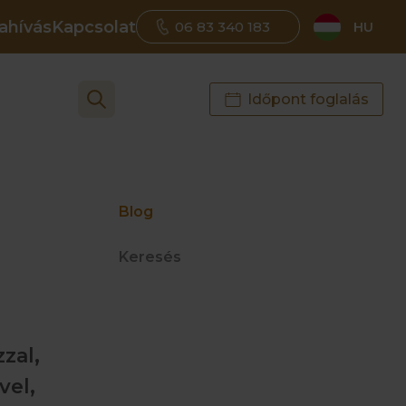
ahívás
Kapcsolat
06 83 340 183
HU
Időpont foglalás
Blog
Keresés
zal,
vel,