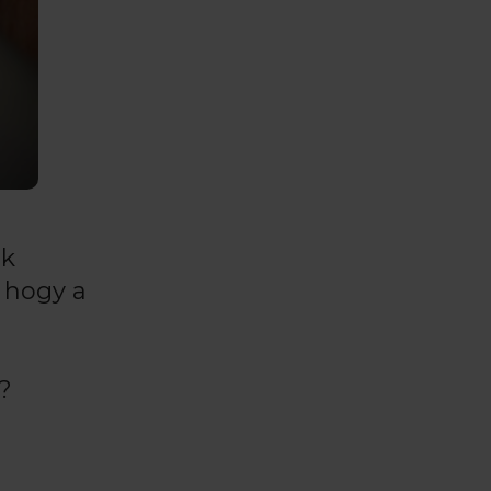
ek
, hogy a
?