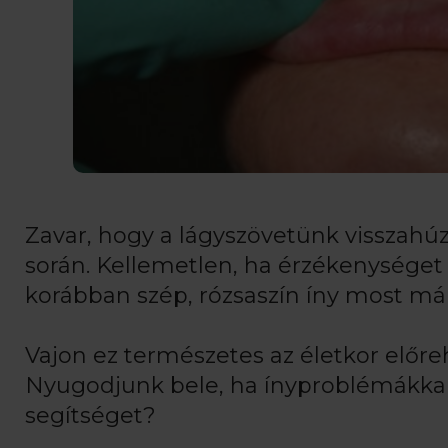
Zavar, hogy a lágyszövetünk visszahúz
során. Kellemetlen, ha érzékenységet v
korábban szép, rózsaszín íny most má
Vajon ez természetes az életkor előre
Nyugodjunk bele, ha ínyproblémákkal
segítséget?