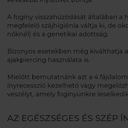
A fogíny visszahúzódását általában a
megfelelő szájhigiénia váltja ki, de 
nőknél) és a genetikai adottság.
Bizonyos esetekben még kiválthatja a 
ajakpiercing használata is.
Mielőtt bemutatnánk azt a 4 fájdalom
ínyrecesszió kezelhető vagy megelőz
veszélyt, amely fogínyünkre leselkedik
AZ EGÉSZSÉGES ÉS SZÉP ÍN