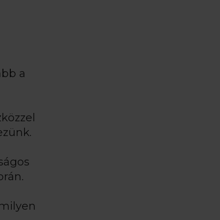
a
ább a
zközzel
ezünk.
nságos
orán.
 milyen