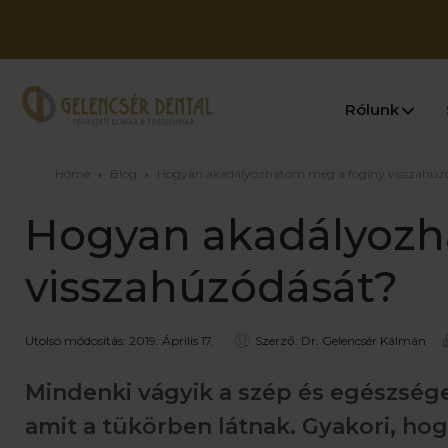
Rólunk
Home
›
Blog
›
Hogyan akadályozhatom meg a fogíny visszahúz
Hogyan akadályozh
visszahúzódását?
Utolsó módosítás: 2019. Április 17.
Szerző: Dr. Gelencsér Kálmán
Mindenki vágyik a szép és egészsége
amit a tükörben látnak. Gyakori, hog