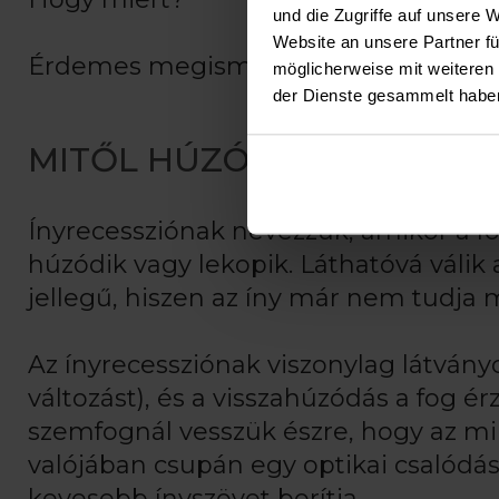
und die Zugriffe auf unsere 
Website an unsere Partner fü
Érdemes megismerni az igazságot!
möglicherweise mit weiteren
der Dienste gesammelt habe
MITŐL HÚZÓDHAT VISSZA 
Ínyrecessziónak nevezzük, amikor a f
húzódik vagy lekopik. Láthatóvá válik
jellegű, hiszen az íny már nem tudja 
Az ínyrecessziónak viszonylag látványo
változást), és a visszahúzódás a fog 
szemfognál vesszük észre, hogy az mi
valójában csupán egy optikai csalódás
kevesebb ínyszövet borítja.