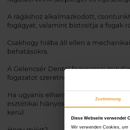
A rágáshoz alkalmazkodott, csontunkh
fogágyat, valamint biztosítja a fogak r
Csakhogy hiába áll ellen a mechanika
behatásokra.
A Gelencsér Dental fogorvosai mindig
fogazatot szeretne, annak az ínyére is 
Ha ugyanis elhanyagoljuk fogínyünket
Zustimmung
esztétikai hiányosság mellett számoln
kerül.
Diese Webseite verwendet 
Wir verwenden Cookies, um I
Hogy miért?