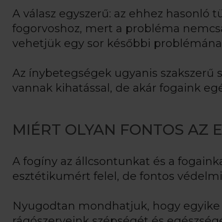
A válasz egyszerű: az ehhez hasonló t
fogorvoshoz, mert a probléma nemcsa
vehetjük egy sor későbbi problémána
Az ínybetegségek ugyanis szakszerű 
vannak kihatással, de akár fogaink egé
MIÉRT OLYAN FONTOS AZ 
A fogíny az állcsontunkat és a fogain
esztétikumért felel, de fontos védelmi 
Nyugodtan mondhatjuk, hogy egyike a
rágószerveink szépségét és egészségé