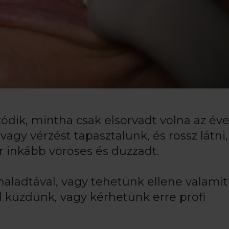
ódik, mintha csak elsorvadt volna az év
agy vérzést tapasztalunk, és rossz látni
r inkább vöröses és duzzadt.
haladtával, vagy tehetünk ellene valamit
 küzdünk, vagy kérhetünk erre profi