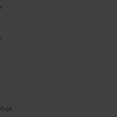
k
a
óvja